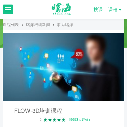
搜课
课程
T
o
g
课程列表
>
曙海培训新闻
>
联系曙海
g
l
e
n
a
v
i
g
a
t
i
o
n
FLOW-3D培训课程
5
（9653人评价）