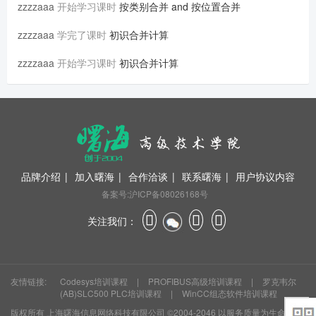
zzzzaaa
开始学习课时
按类别合并 and 按位置合并
zzzzaaa
学完了课时
初识合并计算
zzzzaaa
开始学习课时
初识合并计算
品牌介绍
|
加入曙海
|
合作洽谈
|
联系曙海
|
用户协议内容
备案号:沪ICP备08026168号
关注我们：
友情链接:
Codesys培训课程
|
PROFIBUS高级培训课程
|
罗克韦尔
(AB)SLC500 PLC培训课程
|
WinCC组态软件培训课程
版权所有
上海曙海信息网络科技有限公司
©2004-2046 以服务质量为生命 资深