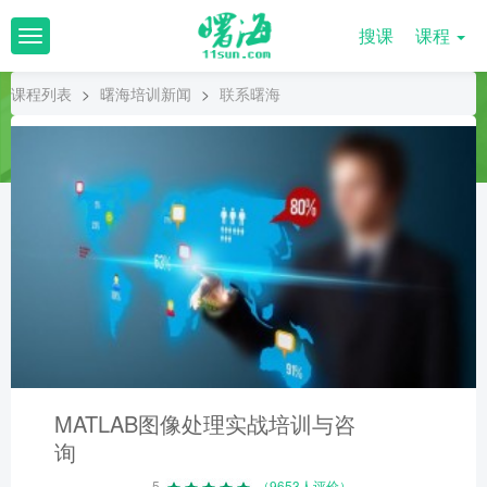
搜课
课程
T
o
g
课程列表
>
曙海培训新闻
>
联系曙海
g
l
e
n
a
v
i
g
a
t
i
o
n
MATLAB图像处理实战培训与咨
询
5
（9653人评价）