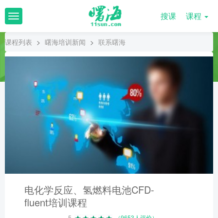
搜课
课程
T
o
g
课程列表
>
曙海培训新闻
>
联系曙海
g
l
e
n
a
v
i
g
a
t
i
o
n
电化学反应、氢燃料电池CFD-
fluent培训课程
5
（9653人评价）