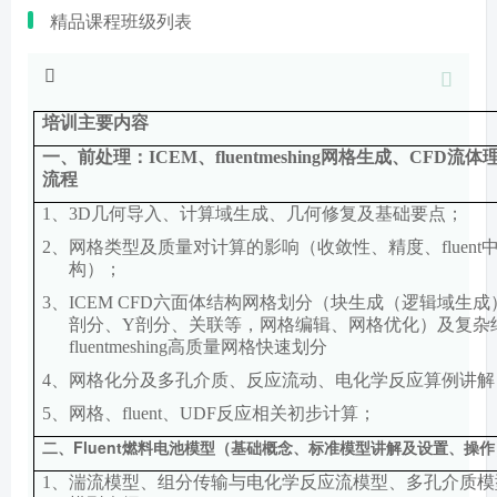
精品课程班级列表
培训主要内容
一、前处理：
ICEM
、
fluentmeshing
网格生成、
CFD
流体
流程
1、
3D
几何导入、计算域生成、几何修复及基础要点；
2、
网格类型及质量对计算的影响（收敛性、精度、
fluent
构）；
3、
ICEM CFD
六面体结构网格划分
（块生成（逻辑域生成
剖分、
Y
剖分、关联等，网格编辑、网格优化）及复杂
fluentmeshing
高质量网格快速划分
4、
网格化分及多孔介质、反应流动、电化学反应算例讲解
5、
网格、
fluent
、
UDF
反应相关初步计算；
二、
Fluent
燃料电池模型（基础概念、标准模型讲解及设置、操作
1、
湍流模型、组分传输与电化学反应流模型、多孔介质模