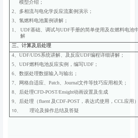
模型介绍；
2、
多相流与电化学反应流案例演示；
3、
氢燃料电池案例讲解；
1、
UDF
基础、调试与
UDF
手册的简单使用及在燃料电池
解
三、计算及后处理
4、
UDF/UDS
系统讲解、及反应
UDF
编程详细讲解；
5、
UDF
燃料电池反应实例，编写
UDF
；
6、
数据处理数据输入与输出；
7、
网格自适应、
Patch
、
Journal
文件等技巧应用相关；
8、
后处理
CFD-POST/Ensight
动画设置及生成
9、
后处理（
fluent
及
CDF-POST
，表达式使用，
CCL
应用
10、
理论及操作总结及答疑