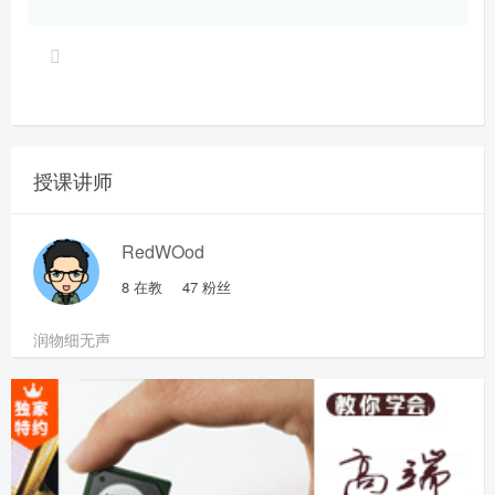
授课讲师
RedWOod
8
在教
47
粉丝
润物细无声