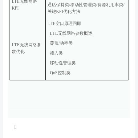
LTE
无线网络
通话保持类
/
移动性管理类
/
资源利用率类
/
KPI
关键
KPI
优化方法
LTE
空口原理回顾
LTE
无线网络参数概述
覆盖
/
功率类
LTE
无线网络参
数优化
接入类
移动性管理类
QoS
控制类