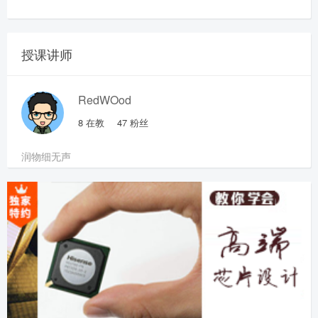
授课讲师
RedWOod
8
在教
47
粉丝
润物细无声