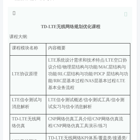
TD-LTE
无线网络规划优化课程
课程大纲
:
课程模块名称
内容概要
LTE
系统设计需求和技术特点
/LTE
空口协
议介绍
/
物理层结构与功能
/MAC
层结构与
LTE
协议原理
功能
/RLC
层结构与功能
/PDCP
层结构与功
能
/RRC
层基本过程
/NAS
层基本过程
/LTE
基本业务流程
LTE
信令测试与
LTE
信令测试概述
/
信令测试工具
/
信令测
消息解析
试实习与信令消息解析
TD-LTE
无线网
CNP
网络仿真工具介绍
/CNP
网络仿真流
络仿真
程
/CNP
网络仿真工具演示
/
练习
TD-LTE
无线网络
KPI
体系
/
覆盖类
/
接通类
/