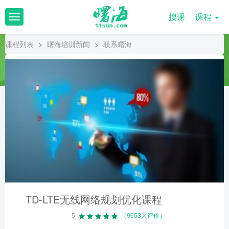
搜课
课程
T
o
g
课程列表
>
曙海培训新闻
>
联系曙海
g
l
e
n
a
v
i
g
a
t
i
o
n
TD-LTE无线网络规划优化课程
5
（9653人评价）