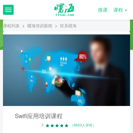
搜课
课程
T
o
g
课程列表
>
曙海培训新闻
>
联系曙海
g
l
e
n
a
v
i
g
a
t
i
o
n
Swifi应用培训课程
5
（9653人评价）