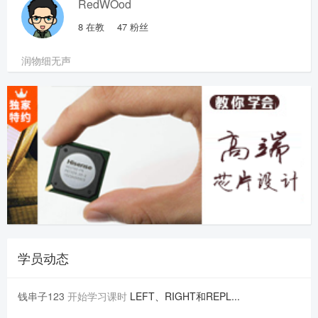
RedWOod
8
在教
47
粉丝
润物细无声
学员动态
钱串子123
开始学习课时
LEFT、RIGHT和REPL...