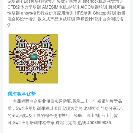
试培训
FLds模块模拟培训
失效分析培训
sherlock机器视觉培训
CFD流体力学培训
AMESIM电机热培训
AIGC培训培训
机械可靠
性培训
ansys模具行业仿真应用培训
HRS培训
Chatgpt培训
数模
混合IC设计培训
嵌入式产品测试培训
降噪设计培训
白盒测试培
训
曙海教学优势
本课程面向企事业项目实际需要,秉承二十一年积累的教学品
质，Swifi应用培训课程以项目实现为导向,老师将会与您分享设计
的全流程以及工具的综合使用技巧、经验。线上/线下/上门皆
可,Swifi应用培训课程专家,课程可定制,热线:4008699035。