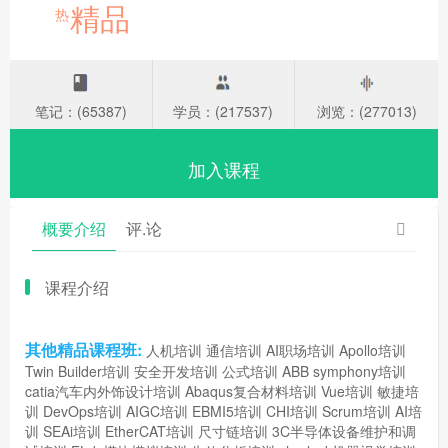
精品
热
笔记：(65387)
学员：(217537)
浏览：(277013)
加入课程
概要介绍
评.论
课程介绍
其他精品课程班:
人机培训
通信培训
AI职场培训
Apollo培训
Twin Builder培训
安全开发培训
公式培训
ABB symphony培训
catia汽车内外饰设计培训
Abaqus复合材料培训
Vue培训
敏捷培
训
DevOps培训
AIGC培训
EBMI5培训
CHI培训
Scrum培训
AI培
训
SEAi培训
EtherCAT培训
尺寸链培训
3C半导体设备维护和调