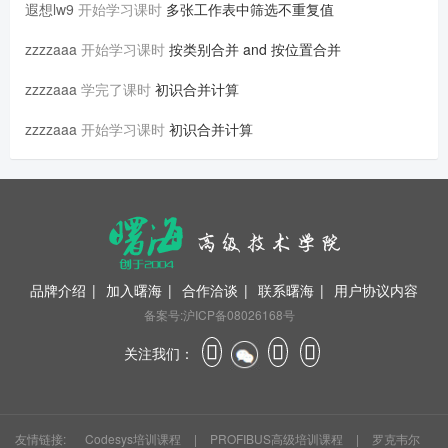
遐想lw9
开始学习课时
多张工作表中筛选不重复值
zzzzaaa
开始学习课时
按类别合并 and 按位置合并
zzzzaaa
学完了课时
初识合并计算
zzzzaaa
开始学习课时
初识合并计算
品牌介绍
|
加入曙海
|
合作洽谈
|
联系曙海
|
用户协议内容
备案号:沪ICP备08026168号
关注我们：
友情链接:
Codesys培训课程
|
PROFIBUS高级培训课程
|
罗克韦尔