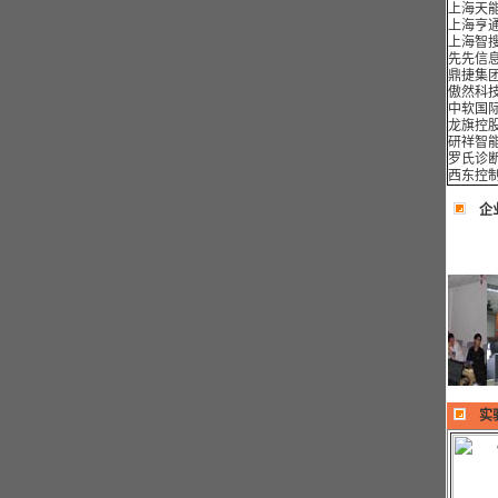
上海天能电
上海亨通
上海智搜
先先信息
鼎捷集团
傲然科技
中软国际
龙旗控股
研祥智能
罗氏诊断
西东控制
企
实