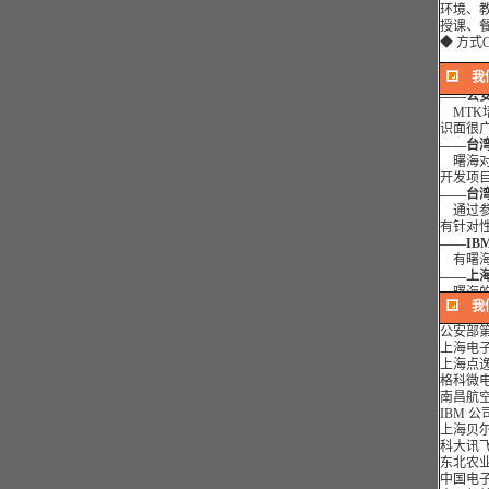
的发展
环境、
——上
授课、
曙海给我
◆ 方式
与曙海
——公
我
MTK
识面很
——台
曙海对我
开发项
——台湾
通过参加
有针对
——IB
有曙海
——上
曙海的a
的是授
要求。
我
——
上
公安部第
曙海培
上海电子
达到了
上海点逸
——中
格科微电
曙海的F
南昌航空
的发展
IBM 
——上
上海贝尔
曙海给我
科大讯飞
与曙海
东北农业
——公
中国电子
MTK