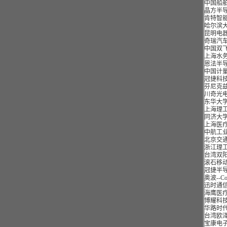
中国船舶
识面很
晶方半导
——台
肯特智能
曙海对我
哈尔滨大
开发项
昆明电器
——台湾
奇瑞汽车
通过参加
中国双飞-
有针对
上海水务建
——IB
恩法半导体
有曙海
中国计量
——上
冠捷科技
芬尼克兹
川奇光电
东华大学
上海理工
同济大学
上海医疗
中航工业
北京交通
浙江理工
台湾双阳
滚石移动
冠捷半导
奥波--C
迅时通信
海鹰医疗
博耀科技
华路时代
台湾欧泽
宝康电子-