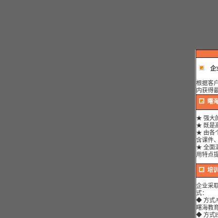
企
根据客
内获得
曙
★ 强
★ 既
★ 由
含课件
★ 全
用特点
曙海的a
培
的是授
要求。
——
上
企业采
曙海培
式：
达到了
◆ 方
——中
曙海教
曙海的F
◆ 方