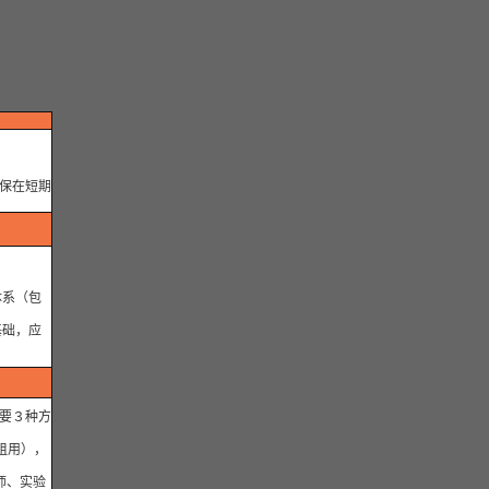
保在短期
体系（包
基础，应
值得一提
们的项目
要３种方
错的，
租用），
利于教师
师、实验