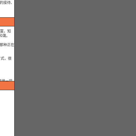
的接待、
久的问题，
。
丰富，知
和蔼。
于那种正在
方式，很
值得一提
们的项目
错的，
利于教师
久的问题，
丰富，知