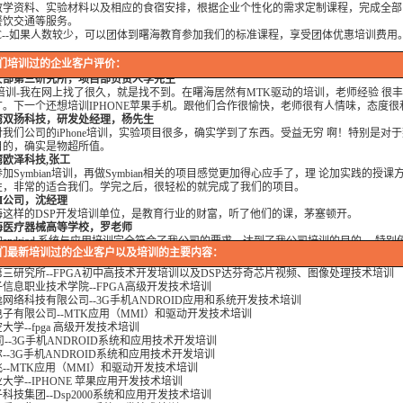
，有利于课程的发展，有利于社会的发展。
教学资料、实验材料以及相应的食宿安排，根据企业个性化的需求定制课程，完成全部
海电子学院，冯老师
餐饮交通等服务。
们公司提供的Dsp6000培训，符合我们项目的开发要求，解决了很多困惑我 们很
C--如果人数较少，可以团体到曙海教育参加我们的标准课程，享受团体优惠培训费用
的合作非常愉快。
安部第三研究所，项目部负责人李先生
们培训过的企业客户评价：
培训-我在网上找了很久，就是找不到。在曙海居然有MTK驱动的培训，老师经验 很
广。下一个还想培训IPHONE苹果手机。跟他们合作很愉快，老师很有人情味，态度很
湾双扬科技，研发处经理，杨先生
们公司的iPhone培训，实验项目很多，确实学到了东西。受益无穷 啊！特别是对
目的，确实是物超所值。
欧泽科技,张工
Symbian培训，再做Symbian相关的项目感觉更加得心应手了，理 论加实践的授课
性，非常的适合我们。学完之后，很轻松的就完成了我们的项目。
M公司，沈经理
这样的DSP开发培训单位，是教育行业的财富，听了他们的课，茅塞顿开。
海医疗器械高等学校，罗老师
ndriod 系统与应用培训完全符合了我公司的要求，达到了我公司培训的目的。 特别
课讲师针对我们公司的开发的项目专门提供了一些很好程序的源代码， 基本满足了我
们最新培训过的企业客户以及培训的主要内容：
海贝尔，李工
三研究所--FPGA初中高技术开发培训以及DSP达芬奇芯片视频、图像处理技术培训
训DSP2000的老师，上课思路清晰，口齿清楚，由浅入深，重点突出，培训效果是不
信息职业技术学院--FPGA高级开发技术培训
我们想要的效果，希望继续合作下去。
网络科技有限公司--3G手机ANDROID应用和系统开发技术培训
国电子科技集团技术部主任 马工
子有限公司--MTK应用（MMI）和驱动开发技术培训
PGA 培训很好地填补了高校FPGA培训空白，不错。总之，有利于学生的发展， 有
大学--fpga 高级开发技术培训
，有利于课程的发展，有利于社会的发展。
公司--3G手机ANDROID系统和应用技术开发培训
海电子学院，冯老师
--3G手机ANDROID系统和应用技术开发培训
们公司提供的Dsp6000培训，符合我们项目的开发要求，解决了很多困惑我 们很
--MTK应用（MMI）和驱动开发技术培训
的合作非常愉快。
大学--IPHONE 苹果应用开发技术培训
安部第三研究所，项目部负责人李先生
科技集团--Dsp2000系统和应用开发技术培训
培训-我在网上找了很久，就是找不到。在曙海居然有MTK驱动的培训，老师经验 很