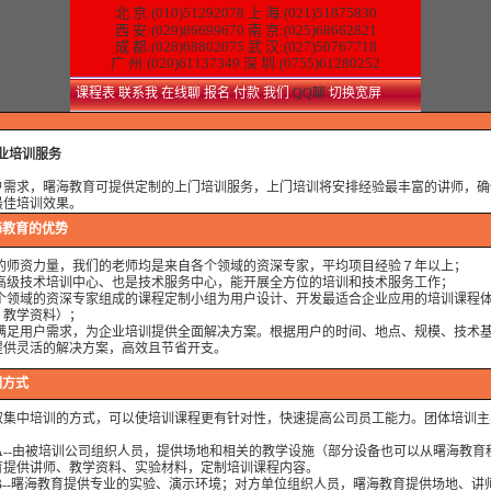
北 京:(010)51292078
上 海:(021)51875830
西 安:(029)86699670 南 京:(025)68662821
成 都:(028)68802075 武 汉:(027)50767718
广 州:(020)61137349 深 圳:(0755)61280252
课程表
联系我
在线聊
报名
付款
我们
QQ聊
切换宽屏
业培训服务
曙海教育的优势
户需求，曙海教育可提供定制的上门培训服务，上门培训将安排经验最丰富的讲师，确
最佳培训效果。
海教育的优势
大的师资力量，我们的老师均是来自各个领域的资深专家，平均项目经验７年以上；
是高级技术培训中心、也是技术服务中心，能开展全方位的培训和技术服务工作；
各个领域的资深专家组成的课程定制小组为用户设计、开发最适合企业应用的培训课程
、教学资料）；
面满足用户需求，为企业培训提供全面解决方案。根据用户的时间、地点、规模、技术
提供灵活的解决方案，高效且节省开支。
ndriod 系统与应用培训完全符合了我公司的要求，达到了我公司培训的目的。 特别
训方式
课讲师针对我们公司的开发的项目专门提供了一些很好程序的源代码， 基本满足了我
海贝尔，李工
取集中培训的方式，可以使培训课程更有针对性，快速提高公司员工能力。团体培训主
训DSP2000的老师，上课思路清晰，口齿清楚，由浅入深，重点突出，培训效果是不
我们想要的效果，希望继续合作下去。
式A--由被培训公司组织人员，提供场地和相关的教学设施（部分设备也可以从曙海教育
国电子科技集团技术部主任 马工
育提供讲师、教学资料、实验材料，定制培训课程内容。
PGA 培训很好地填补了高校FPGA培训空白，不错。总之，有利于学生的发展， 有
式B--曙海教育提供专业的实验、演示环境；对方单位组织人员，曙海教育提供场地、讲