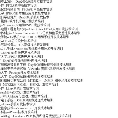
重工集团--Dsp2000系统开发技术培训
广。下一个还想培训IPHONE苹果手机。跟他们合作很愉快，老师很有人情味，态度很
体--FPGA初中高技术培训
湾双扬科技，研发处经理，杨先生
仪器有限公司--FPGA初中高技术培训
们公司的iPhone培训，实验项目很多，确实学到了东西。受益无穷 啊！特别是对
学--IPHONE 苹果应用开发技术培训
目的，确实是物超所值。
科学研究所--Dsp2000系统开发技术
欧泽科技,张工
股份--单片机应用开发技术培训
Symbian培训，再做Symbian相关的项目感觉更加得心应手了，理 论加实践的授课
-Vxworks 应用和BSP开发技术培训
性，非常的适合我们。学完之后，很轻松的就完成了我们的项目。
设工程有限公司--Alter/Xilinx FPGA应用开发技术培训
M公司，沈经理
科技--Allegro Candence PCB 仿真和信号完整性技术培训
这样的DSP开发培训单位，是教育行业的财富，听了他们的课，茅塞顿开。
学院--3G手机ANDROID应用和系统开发技术培训
海医疗器械高等学校，罗老师
--FPGA芯片设计技术培训
节能设备--FPGA高级技术开发培训
--3G手机ANDROID系统和应用技术开发培训
--Dsp6000系统开发技术培训
大学--FPGA高级开发技术培训
--Dsp6000图像/视频处理技术培训
器械高等专科学校--Dsp6000图像/视频处理技术培训
无线电电子研究所--Vxworks 应用和BSP开发技术培训
大学--Powerpc开发技术培训
大学--Dsp6000图像/视频处理技术培训
科技股份有限公司--MTK应用（MMI）和驱动开发技术培训
--MTK应用（MMI）和驱动开发技术培训
体--Linux系统开发技术培训
ortexM3+uC/OS开发技术培训
--WinCE应用与驱动开发技术培训
电子系统--DSP6000图像处理技术培训
--Linux系统开发技术培训
信息技术--VxWorks BSP开发技术培训
科技--iPhone技术开发培训
-Allegro Candence PCB 仿真和信号完整性技术培训