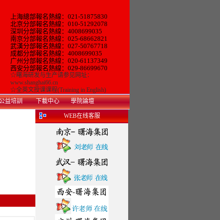
上海總部報名熱線：021-51875830
北京分部報名熱線：010-51292078
深圳分部報名熱線：4008699035
南京分部報名熱線：025-68662821
武漢分部報名熱線：027-50767718
成都分部報名熱線：4008699035
广州
分部報名熱線：
020-61137349
西安分部報名熱線：029-86699670
☆
曙海研发与生产
请参见网址：
www.shanghai66.cn
☆
全英文授课课程(Training in English)
公益培訓
下載中心
學院論壇
WEB在线客服