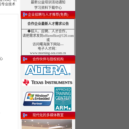
业作风，积
最新公益培训活动通知
的专业技术
学习资料下载中心
企业招聘与人才推荐(免费)
合作企业最新人才需求公告
◆招人、应聘、人才合作，
请把需求发到officeoffice@126.com
或
访问曙海旗下网站---
电子人才网
：
www.morning-sea.com.cn
心
合作伙伴与授权机构
伴
现代化的多媒体教室