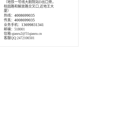
（地铁一号线大剧院站D出口旁，
桂园路和解放路交叉口,近地王大
厦）
4008699035
热线：
4008699035
传真：
13699831341
业务手机：
邮编：518001
信箱:qianru2@51qianru.cn
客服QQ:2472106501