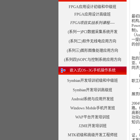
FPGA应用设计初级和中级班
作为
FPGA应用设计高级班
最初
机构
FPGA项目实战系列课程----
Po
制)
(系列一)PCI数据采集系统开发
（A
一提
(系列二)软件无线电应用方向
的创
(系列三)图形图像处理应用方向
我们
批的
(系列四)SOPC与控制系统应用方向
亚、
同济
嵌入式OS--3G手机操作系统
曙海
Symbian开发培训初级和中级班
职工
“致
Symbian开发培训高级班
展贡
Android系统与应用开发班
20
Windows Mobile手机开发班
路。
高新
WAP平台开发培训班
功完
知识
J2ME开发培训班
“以
MTK初级和高级开发工程师班
证，