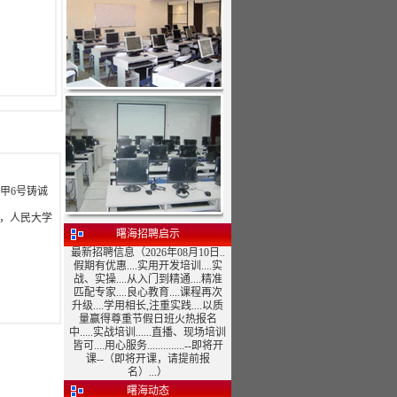
甲6号铸诚
旁，人民大学
曙海招聘启示
最新招聘信息（2026年08月10日..
假期有优惠....实用开发培训....实
战、实操....从入门到精通....精准
匹配专家....良心教育....课程再次
升级....学用相长,注重实践....以质
量赢得尊重节假日班火热报名
中.....实战培训......直播、现场培训
皆可....用心服务..............--即将开
课--（即将开课，请提前报
名）...）
曙海动态