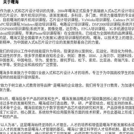
关于曙海
优势
嵌入式和芯片设计培训的先锋，2004年曙海正式投身于高端嵌入式&芯片设计培
的芯片设计、单片机培训开始，逐渐发展成，多科目，多门类，师资力量雄厚的专业
。目前曙海的单片机培训课程，芯片设计培训课程，VxWorks培训课程，Cadence PC
werPC培训课程,Windows驱动培训课程，电路设计培训课程，DSP2000培训课程(系统开
，DSP6000培训课程(系统开发，图像处理，达芬奇)，FPGA培训课程，3G手机通信培
ndroid培训课程，苹果iPhone培训课程等）在全国领先，已经成为全国响亮的品牌课
的是，曙海又是全国最早大力发展3G通信培训课程的机构。曙海，以技术至上的理念
新精神，为中国嵌入式&芯片设计行业的发展贡献着自己的力量。
的培训以工作中的技能提升为导向，授课坚持以案例化，实战化，项目化为特色
实战性的学员，很多学员都来自知名企业，例如：惠普、IBM、上海贝尔、冠捷科技
中国普天、中国电信、华为、爱普生、摩托罗拉、松下、索尼、比亚迪、奇瑞汽车、
大学等，受到企业和高校的广泛赞誉。
多年来致力于中国IT业嵌入式和芯片设计人才的培养。专注于为中国高校学生的
程师的技能提升提供服务。
力于树立嵌入式教育领导品牌” 是曙海的企业理念，我们将专注于IT教育，为加速中
献力量。
04年6月，曙海投身于产品的研发和生产，曙海发展战略走向"围绕集团核心能力"的适
经过多年的发展和努力，曙海成功打造出教、学、研、产紧密结合，相互支持的体系
技术骨干企业。曙海目前致力于数字音频产品芯片级的研究和开发，产品获得多项国
成了IC设计、核心算法、系统软件和应用服务等方面的技术积累，并在此基础上形成
产权的产品。
人为本”，这是曙海始终坚持的人才理念，人才的培养和增值是曙海不断发展和永
以人才的发展为本是曙海人才管理的基石。曙海以“建立科学的人才培养机制，最大限