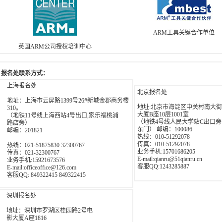
ARM工具关键合作单位
英国ARM公司授权培训中心
报名处联系方式：
上海报名处
北京报名处
地址：上海市云屏路1399号26#新城金郡商务楼
地址:北京市海淀区中关村南大街
310。
大厦B座10层1001室
（地铁11号线上海西站4号出口,家乐福桃浦
（地铁4号线人民大学站C出口
路店旁）
东门） 邮编：100086
邮编：201821
热线：010-51292078
传真：010-51292078
热线：021-51875830 32300767
业务手机:15701686205
传真：021-32300767
E-mail:qianru@51qianru.cn
业务手机:15921673576
客服QQ:1243285887
E-mail:officeoffice@126.com
客服QQ: 849322415 849322415
深圳报名处
地址：深圳市罗湖区桂园路2号电
影大厦A座1816