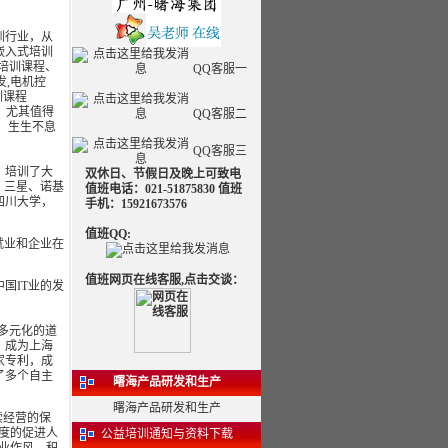
训行业，从
嵌入式培训
B培训课程、
QQ客服一
发,电机控
训课程
程。尤其值得
QQ客服二
，生生不息
QQ客服三
，培训了大
双休日、节假日及晚上可致电
、三星、诺基
值班电话：021-51875830 值班
四川大学，
手机：15921673576
值班QQ:
就业和企业在
值班网页在线客服,点击交谈：
国IT业的发
度多元化的道
，成为上海
家专利，成
了多个自主
曙海产品研发和生产
曙海产品研发和生产
续经营的保
度的促进人
公益培训通知与资料下载