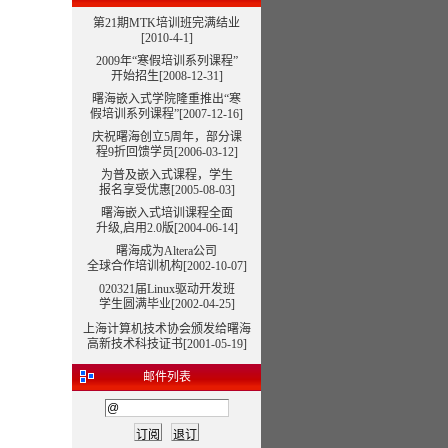
第21期MTK培训班完满结业
[2010-4-1]
2009年“寒假培训系列课程”
开始招生[2008-12-31]
曙海嵌入式学院隆重推出“寒
假培训系列课程”
[2007-12-16]
庆祝曙海创立5周年，部分课
程9折回馈学员[2006-03-12]
为普及嵌入式课程，学生
报名享受优惠[2005-08-03]
曙海嵌入式培训课程全面
升级,启用2.0版[2004-06-14]
曙海成为Altera公司
全球合作培训机构[2002-10-07]
020321届Linux驱动开发班
学生圆满毕业[2002-04-25]
上海计算机技术协会颁发给曙海
高新技术科技证书[2001-05-19]
邮件列表