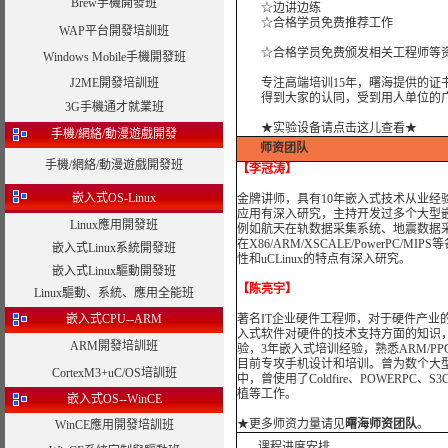
Brew手機開發班
☆边讲边练
☆合格学员免费推荐工作
WAP平台開發培訓班
☆合格学员免费颁发相关工程师等资
Windows Mobile手機開發班
J2ME開發培訓班
专注高端培训15年，曙海提供的证书
得到大家的认同，受到用人单位的广
3G手機通才就業班
★实验设备请点击这儿查看★
手機/網絡/動漫遊戲開發
师资团队
手機/網絡/動漫遊戲開發班
【李冠涛】
嵌入式OS-Linux
金牌讲师，具有10年嵌入式技术从业经验和
应用有深入研究，主持开发过多个大型
Linux應用開發班
例如航天在轨数据采集系统、地震数据采
在X86/ARM/XSCALE/PowerPC/
嵌入式Linux系統開發班
性和uCLinux的特点有深入研究。
嵌入式Linux驅動開發班
【陈亮宇】
Linux驅動、系統、應用全能班
嵌入式CPU--ARM
著名IT企业硬件工程师，对于硬件产业
入式软件对硬件的技术支持方面的知识
ARM開發培訓班
验，3年嵌入式培训经验，熟悉ARM/PPC/M
目前专攻手机设计和培训。曾为数个大型
CortexM3+uC/OS培訓班
中，曾使用了Coldfire、POWERPC、S
植等工作。
嵌入式OS--WinCE
★
更多师资力量请见
曙海师资团队
。
WinCE應用開發培訓班
课程进度安排