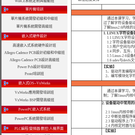
WinCE系統定制與驅動班
單片機培訓
通过本课学习，学
單片機系統開發初級和中級班
过了解字符设备驱动
單片機系統開發高級班
了解linux2.6内
1. LINUX字符设
嵌入式硬件設計
1.1 LINUX字
1.2 字符设备驱
高速嵌入式系統硬件設計班
1.3 用户空间与
1.4 同步、互斥
Allegro Cadence PCB設計初級和中級班
1.5 Linux-2.6
Allegro Cadence PCB設計高級班
1.6 udev与devf
Power Pcb設計培訓班
【实验】
1、驱动开发编程
Protel培訓班
2、编写模块化字
嵌入式OS--VxWorks
通过本课学习，
VxWorks應用開發培訓班
制；了解1inux内
VxWorks BSP開發高級班
2. 设备驱动中常用
PowerPC嵌入式系統
2.1 1inux内核中
2.2 中断处理程序
PowerPC系統開發培訓班
2.3 驱动程序上/
2.4 内核定时器与
PLC編程/變頻器/數控/人機界面
【实验】