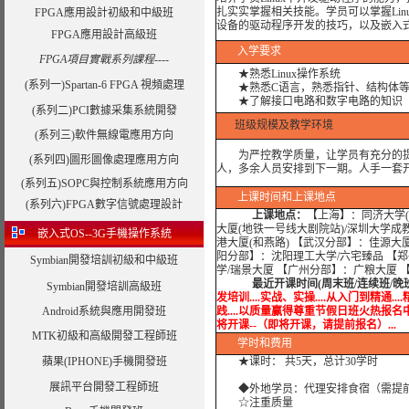
扎实实掌握相关技能。学员可以掌握Linux
FPGA應用設計初級和中級班
设备的驱动程序开发的技巧，以及嵌入式L
FPGA應用設計高級班
入学要求
FPGA項目實戰系列課程----
★
熟悉Linux操作系统
(系列一)Spartan-6 FPGA 視頻處理
★
熟悉C语言，熟悉指针、结构体
★
了解接口电路和数字电路的知识
(系列二)PCI數據采集系統開發
班级规模及教学环境
(系列三)軟件無線電應用方向
为严控教学质量，让学员有充分的提问
(系列四)圖形圖像處理應用方向
人，多余人员安排到下一期。人手一套开
(系列五)SOPC與控制系統應用方向
上课时间和上课地点
(系列六)FPGA數字信號處理設計
上课地点：
【上海】：同济大学(
大厦(地铁一号线大剧院站)/深圳大学成
嵌入式OS--3G手機操作系統
港大厦(和燕路) 【武汉分部】：佳源大
阳分部】：沈阳理工大学/六宅臻品 【
Symbian開發培訓初級和中級班
学/瑞景大厦 【广州分部】：广粮大厦 
最近开课时间(周末班/连续班/晚
Symbian開發培訓高級班
发培训....实战、实操....从入门到精通...
Android系統與應用開發班
践....以质量赢得尊重节假日班火热报名中.....实战
将开课--（即将开课，请提前报名）...
MTK初級和高級開發工程師班
学时
和费用
蘋果(IPHONE)手機開發班
★课时： 共5天，总计30学时
展訊平台開發工程師班
◆外地学员：代理安排食宿（需提
☆注重质量