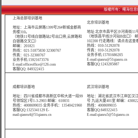
版權所有：曙海信息網絡科技
上海总部培训基地
北京培训基地
地址：上海市云屏路1399号26#新城金郡商
地址:北京市昌平区沙河南街11号
务楼310。
（地铁昌平线沙河站B出口） 
（地铁11号线白银路站2号出口旁,云屏路和
102200 行走路线：
请点击这查
白银路交叉口）
热线：010-51292078
邮编：201821
传真：010-51292078
热线：021-51875830 32300767
业务手机:15701686205
传真：021-32300767
E-mail:qianru@51qianru.cn
业务手机:15921673576
客服QQ:1243285887
E-mail:officeoffice@126.com
客服QQ: 849322415
成都培训基地
武汉培训基地
地址：四川省成都市高新区中和大道一段99
地址：湖北省武汉市江岸区汉江
号领馆区1号1-3-2903 邮编：610031
号 九运大厦401室 邮编：43002
热线：4008699035 业务手机：13540421960
热线：4008699035
客服QQ:1325341129 E-
客服QQ:849322415
mail:qianru4@51qianru.cn
E-mail:qianru5@51qianru.cn