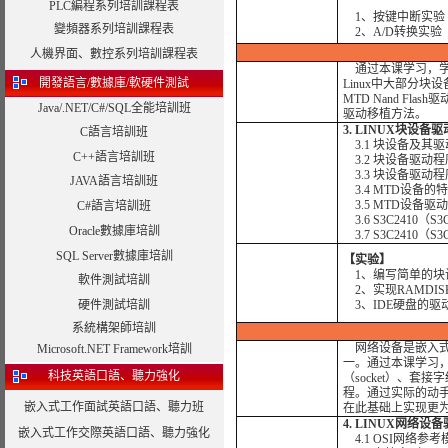
PLC編程系列培訓課程表
1、按键中断实验
變頻器系列培訓課程表
2、A/D转换实验
人機界面、數控系列培訓課程表
通过本课学习，学
開發語言/數據庫/軟硬件測試
Linux中大部分
MTD Nand Fl
Java/.NET/C#/SQL全能培訓班
驱动移植方法。
3. LINUX块设备
C語言培訓班
3.1 块设备及其
C++語言培訓班
3.2 块设备驱动程
3.3 块设备驱动
JAVA語言培訓班
3.4 MTD设备
3.5 MTD设备
C#語言培訓班
3.6 S3C2410（
Oracle數據庫培訓
3.7 S3C2410（S
SQL Server數據庫培訓
【实验】
1、编写简单的块
軟件測試培訓
2、实现RAMDIS
硬件測試培訓
3、IDE硬盘的驱
系統構架師培訓
网络设备是嵌入
Microsoft.NET Framework培訓
一。通过本课学习，
科技英語口語、聽力強化
（socket）、套
程。通过实际的动
嵌入式工作面試英語口語、聽力班
在此基础上实现更
4. LINUX网络设
嵌入式工作交際英語口語、聽力強化
4.1 OSI网络参考