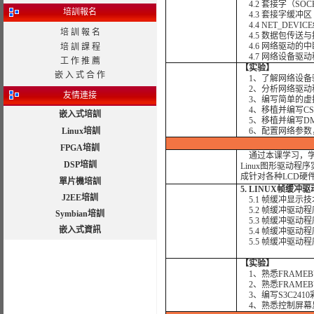
4.2 套接字（SOC
培訓報名
4.3 套接字缓冲区（
4.4 NET_DEVI
培 訓 報 名
4.5 数据包传送与
4.6 网络驱动的
培 訓 課 程
4.7 网络设备驱
工 作 推 薦
【实验】
嵌 入 式 合 作
1、了解网络设备
2、分析网络驱动
友情連接
3、编写简单的虚
4、移植并编写CS8
嵌入式培訓
5、移植并编写DM
Linux培訓
6、配置网络参数
FPGA培訓
通过本课学习，学
DSP培訓
Linux图形驱动
成针对各种LCD硬
單片機培訓
5. LINUX帧缓冲
J2EE培訓
5.1 帧缓冲显示技
5.2 帧缓冲驱动
Symbian培訓
5.3 帧缓冲驱动
嵌入式資訊
5.4 帧缓冲驱动程
5.5 帧缓冲驱动
【实验】
1、熟悉FRAMEB
2、熟悉FRAMEB
3、编写S3C241
4、熟悉控制屏幕