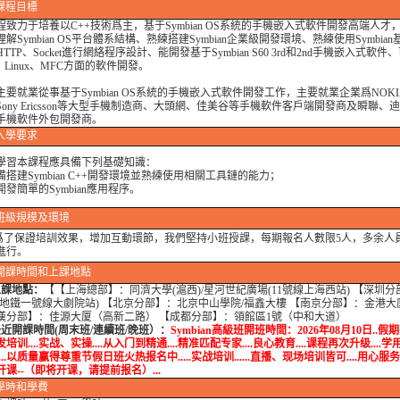
課程目標
程致力于培養以C++技術爲主，基于Symbian OS系統的手機嵌入式軟件開發高端人才
解Symbian OS平台體系結構、熟練搭建Symbian企業級開發環境、熟練使用Symbia
TTP、Socket進行網絡程序設計、能開發基于Symbian S60 3rd和2nd手機嵌入式軟
、Linux、MFC方面的軟件開發。
主要就業從事基于Symbian OS系統的手機嵌入式軟件開發工作，主要就業企業爲NOK
Sony Ericsson等大型手機制造商、大頭網、佳美谷等手機軟件客戶端開發商及瞬聯、
手機軟件外包開發商。
入學要求
學習本課程應具備下列基礎知識：
備搭建Symbian C++開發環境並熟練使用相關工具鏈的能力；
發簡單的Symbian應用程序。
班級規模及環境
保證培訓效果，增加互動環節，我們堅持小班授課，每期報名人數限5人，多余人
進行。
開課時間和上課地點
上課地點：
【【上海總部】：同濟大學(滬西)/星河世紀廣場(11號線上海西站) 【深圳
(地鐵一號線大劇院站) 【北京分部】：北京中山學院/福鑫大樓 【南京分部】：金港大廈
漢分部】：佳源大厦（高新二路） 【成都分部】：領館區1號（中和大道）
開課時間(周末班/連續班/晚班）：
Symbian高級班開班時間：2026年08月10日..假期
培训....实战、实操....从入门到精通....精准匹配专家....良心教育....课程再次升级....
...以质量赢得尊重节假日班火热报名中.....实战培训......直播、现场培训皆可....用心服务.........
开课--（即将开课，请提前报名）...
學時
和學費