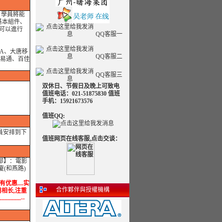
，學員將能
n基本組件、
件、可以進行
QQ客服一
IA、大唐移
QQ客服二
迪易通、百佳
QQ客服三
双休日、节假日及晚上可致电
值班电话：021-51875830 值班
手机：15921673576
值班QQ:
員安排到下
值班网页在线客服,点击交谈：
分部】：電影
(和燕路)
有优惠....实
合作夥伴與授權機構
学用相长,注重
.....--