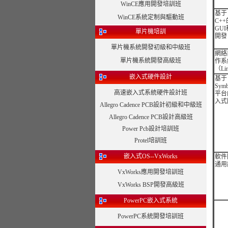
WinCE應用開發培訓班
基于
WinCE系統定制與驅動班
C++
GU
單片機培訓
開發
單片機系統開發初級和中級班
網絡
單片機系統開發高級班
作系
（Li
嵌入式硬件設計
基于
Symb
高速嵌入式系統硬件設計班
平台
入式
Allegro Cadence PCB設計初級和中級班
Allegro Cadence PCB設計高級班
Power Pcb設計培訓班
Protel培訓班
嵌入式OS--VxWorks
軟件
通用
VxWorks應用開發培訓班
VxWorks BSP開發高級班
PowerPC嵌入式系統
PowerPC系統開發培訓班