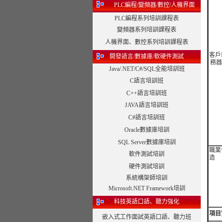
PLC編程/變頻器/數控/人機界面
PLC編程系列培訓課程表
變頻器系列培訓課程表
人機界面、數控系列培訓課程表
客戶
開發語言/數據庫/軟硬件測試
務器
Java/.NET/C#/SQL全能培訓班
C語言培訓班
C++語言培訓班
JAVA語言培訓班
C#語言培訓班
Oracle數據庫培訓
SQL Server數據庫培訓
職業
軟件測試培訓
造
硬件測試培訓
系統構架師培訓
Microsoft.NET Framework培訓
科技英語口語、聽力強化
項目
嵌入式工作面試英語口語、聽力班