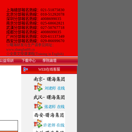
上海總部報名熱線：021-51875830
北京分部報名熱線：010-51292078
深圳分部報名熱線：4008699035
南京分部報名熱線：025-68662821
武漢分部報名熱線：027-50767718
成都分部報名熱線：4008699035
广州
分部報名熱線：
020-61137349
西安分部報名熱線：029-86699670
☆
曙海研发与生产
请参见网址：
www.shanghai66.cn
☆
全英文授课课程(Training in English)
公益培訓
下載中心
學院論壇
WEB在线客服