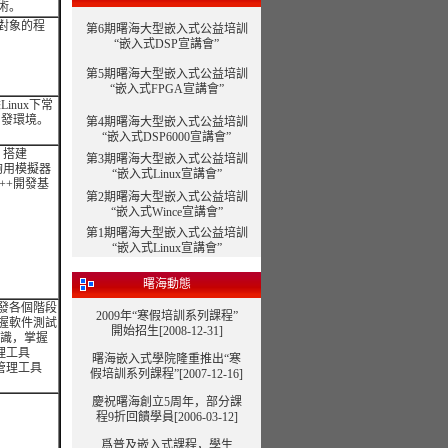
術。
向對象的程
第6期曙海大型嵌入式公益培訓
“嵌入式DSP宣講會”
第5期曙海大型嵌入式公益培訓
“嵌入式FPGA宣講會”
inux下常
開發環境。
第4期曙海大型嵌入式公益培訓
“嵌入式DSP6000宣講會”
，搭建
第3期曙海大型嵌入式公益培訓
夠用模擬器
“嵌入式Linux宣講會”
C++開發基
第2期曙海大型嵌入式公益培訓
“嵌入式Wince宣講會”
第1期曙海大型嵌入式公益培訓
“嵌入式Linux宣講會”
曙海動態
發各個階段
2009年“寒假培訓系列課程”
握軟件測試
開始招生[2008-12-31]
知識，掌握
理工具
曙海嵌入式學院隆重推出“寒
陷管理工具
假培訓系列課程”
[2007-12-16]
慶祝曙海創立5周年，部分課
程9折回饋學員[2006-03-12]
爲普及嵌入式課程，學生