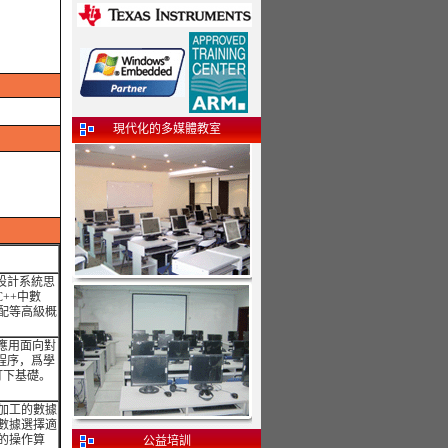
現代化的多媒體教室
設計系統思
++中數
配等高級概
夠應用面向對
程序，爲學
打下基礎。
加工的數據
數據選擇適
的操作算
公益培訓