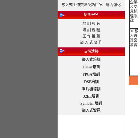
企業
嵌入式工作交際英語口語、聽力強化
及交
息移
培訓報名
理系
戰
培 訓 報 名
培 訓 課 程
3G
人數
工 作 推 薦
理套
嵌 入 式 合 作
發實
友情連接
嵌入式培訓
Linux培訓
FPGA培訓
DSP培訓
單片機培訓
J2EE培訓
Symbian培訓
嵌入式資訊