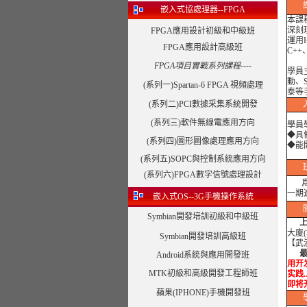
嵌入式協處理器--FPGA
本課
深刻理
FPGA應用設計初級和中級班
運用H
FPGA應用設計高級班
C++
FPGA項目實戰系列課程----
學員
動、
(系列一)Spartan-6 FPGA 視頻處理
泰等
(系列二)PCI數據采集系統開發
(系列三)軟件無線電應用方向
學員
◆具
(系列四)圖形圖像處理應用方向
◆能開
(系列五)SOPC與控制系統應用方向
(系列六)FPGA數字信號處理設計
爲了
一期
嵌入式OS--3G手機操作系統
Symbian開發培訓初級和中級班
大廈
Symbian開發培訓高級班
【武
最近
Android系統與應用開發班
用开发
MTK初級和高級開發工程師班
实践.
即将
蘋果(IPHONE)手機開發班