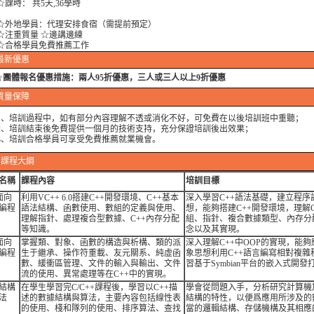
時： 共5天,36學時
地學員：代理安排食宿（需提前預定）
重質量 ☆邊講邊練
格學員免費推薦工作
最新優惠
☆
團體報名優惠措施：
兩人95折優惠，三人或三人以上9折優惠
質量保障
培訓過程中，如有部分內容理解不透或消化不好，可免費在以後培訓班中重聽；
培訓結束後免費提供一個月的技術支持，充分保證培訓後出效果；
培訓合格學員可享受免費推薦就業機會。
課程大綱
名稱
課程內容
培訓目標
面向
利用VC++ 6.0搭建C++開發環境、C++基本
深入學習C++語法基礎，建立程序
編程
語法結構、函數使用、數組的定義與使用、
想，能夠搭建C++開發環境，理解C
理解指針、處理複合型數據、C++內存分配
組、指針、複合數據類型、內存分
等知識。
念以及其實現。
面向
掌握類、對象、函數的構造與析構、類的派
深入理解C++中OOP的實現，能
編程
生于繼承、操作符重載、友元關系、純虛函
象思想利用C++語言編寫相對複雜
數、緩衝區管理、文件的輸入與輸出、文件
習基于Symbian平台的嵌入式開發
流的使用、異常處理等在C++中的實現。
結構
在學生學習完C/C++課程後，學習以C++描
學會從問題入手，分析研究計算機
法
述的數據結構與算法，主要內容包括線性表
結構的特性，以便爲應用所涉及的
的使用、棧和隊列的使用、排序算法、查找
當的邏輯結構、存儲機構及其相應