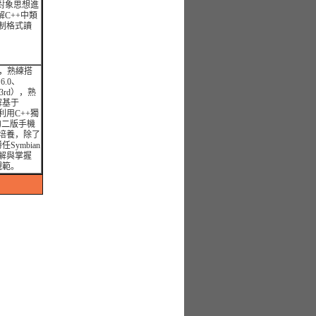
對象思想進
C++中類
制格式讀
構，熟練搭
6.0、
K 3rd），熟
解基于
利用C++獨
平台的二版手機
培養，除了
Symbian
解與掌握
規範。