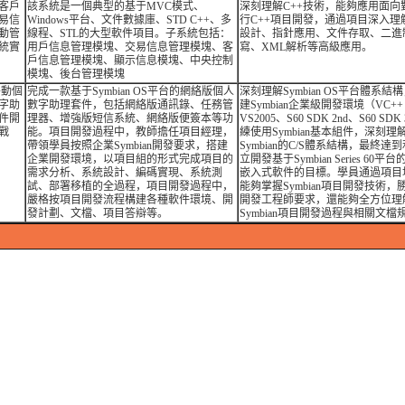
客戶
該系統是一個典型的基于MVC模式、
深刻理解C++技術，能夠應用面向
易信
Windows平台、文件數據庫、STD C++、多
行C++項目開發，通過項目深入理解
動管
線程、STL的大型軟件項目。子系統包括：
設計、指針應用、文件存取、二進
統實
用戶信息管理模塊、交易信息管理模塊、客
寫、XML解析等高級應用。
戶信息管理模塊、顯示信息模塊、中央控制
模塊、後台管理模塊
移動個
完成一款基于Symbian OS平台的網絡版個人
深刻理解Symbian OS平台體系結
字助
數字助理套件，包括網絡版通訊錄、任務管
建Symbian企業級開發環境（VC++ 
件開
理器、增強版短信系統、網絡版便簽本等功
VS2005、S60 SDK 2nd、S60 SD
戰
能。項目開發過程中，教師擔任項目經理，
練使用Symbian基本組件，深刻理
帶領學員按照企業Symbian開發要求，搭建
Symbian的C/S體系結構，最終達到
企業開發環境，以項目組的形式完成項目的
立開發基于Symbian Series 60
需求分析、系統設計、編碼實現、系統測
嵌入式軟件的目標。學員通過項目
試、部署移植的全過程，項目開發過程中，
能夠掌握Symbian項目開發技術，勝任
嚴格按項目開發流程構建各種軟件環境、開
開發工程師要求，還能夠全方位理
發計劃、文檔、項目答辯等。
Symbian項目開發過程與相關文檔