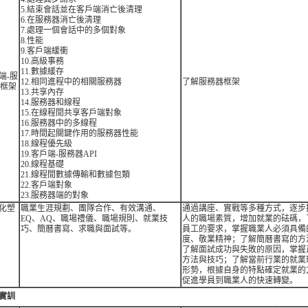
5.結束會話並在客戶端消亡後清理
6.在服務器消亡後清理
7.處理一個會話中的多個對象
8.性能
9.客戶端緩衝
10.高級事務
11.數據緩存
端-服
12.相同進程中的相關服務器
了解服務器框架
框架
13.共享內存
14.服務器和線程
15.在線程間共享客戶端對象
16.服務器中的多線程
17.時間起關鍵作用的服務器性能
18.線程優先級
19.客戶端-服務器API
20.線程基礎
21.線程間數據傳輸和數據包類
22.客戶端對象
23.服務器端的對象
化塑
職業生涯規劃、團隊合作、有效溝通、
通過講座、實戰等多種方式，逐步
EQ、AQ、職場禮儀、職場規則、就業技
人的職場素質，增加就業的砝碼，
巧、簡曆書寫、求職與面試等。
員工的要求，掌握職業人必須具備
度、敬業精神；了解簡曆書寫的方
了解面試成功與失敗的原因，掌握
方法與技巧；了解當前行業的就業
形勢，根據自身的特點確定就業的
促進學員到職業人的快速轉變。
實訓