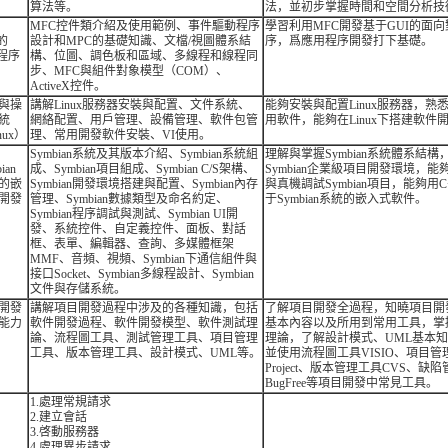
算法等。
法，並初步掌握時間和空間分析技
MFC控件類介紹及使用範例、事件驅動程序
學習利用MFC開發基于GUI的面
的
設計和MPC的基礎知識、文檔/視圖體系結
序，爲應用程序開發打下基礎。
I程序
構、位圖、調色板和區域、多線程和線程同
步、MFC與組件對象模型（COM）、
ActiveX控件。
與操
講解Linux服務器安裝與配置、文件系統、
能夠安裝與配置Linux服務器，熟悉L
統
網絡配置、用戶管理、設備管理、軟件包管
用軟件，能夠在Linux下搭建軟件
nux）
理、常用開發軟件安裝、VI使用。
Symbian系統及其版本介紹、Symbian系統組
理解與掌握Symbian系統體系結構
ian
成、Symbian項目組成、Symbian C/S架構、
Symbian企業級項目開發環境，能
的嵌
Symbian開發環境搭建與配置、Symbian內存
與真機調試Symbian項目，能夠用
開發
管理、Symbian數據類型及命名約定、
于Symbian系統的嵌入式軟件。
Symbian程序調試與測試、Symbian UI開
發、系統控件、自定義控件、面板、對話
框、表單、編輯器、查詢、多媒體框架
MMF、音頻、視頻、Symbian下通信組件與
接口Socket、Symbian多線程設計、Symbian
文件與存儲系統。
開發
講解項目開發過程中涉及的各種知識，包括
了解項目開發全過程，知曉項目開
能力
軟件開發過程、軟件開發模型、軟件測試理
基本內容以及所用到常用工具，掌
論、流程圖工具、測試管理工具、項目管理
理論，了解設計模式、UML基本
工具、版本管理工具、設計模式、UML等。
並使用流程圖工具VISIO、項目管
Project、版本管理工具CVS、缺
BugFree等項目開發中常見工具。
1.處理常規請求
2.建立會話
3.啓動服務器
4.處理異步請求