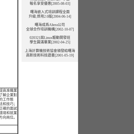
報名享受優惠[2005-08-03]
曙海嵌入式培訓課程全面
升級,啓用2.0版[2004-06-14]
曙海成爲Altera公司
全球合作培訓機構[2002-10-07]
020321屆Linux驅動開發班
學生圓滿畢業[2002-04-25]
上海計算機技術協會頒發給曙海
高新技術科技證書[2001-05-19]
提高准職業
了解企業對
的工作態
法和技巧；
正確的面試
環境和就業
方向崗位。