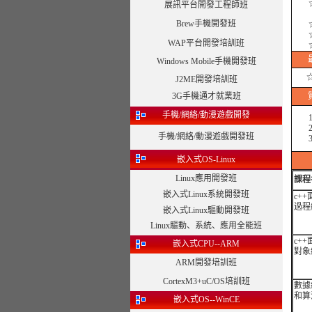
☆課
展訊平台開發工程師班
Brew手機開發班
☆外
☆注
WAP平台開發培訓班
☆合
Windows Mobile手機開發班
J2ME開發培訓班
3G手機通才就業班
手機/網絡/動漫遊戲開發
1、
2、
手機/網絡/動漫遊戲開發班
3、
嵌入式OS-Linux
Linux應用開發班
課程
嵌入式Linux系統開發班
c++
過程
嵌入式Linux驅動開發班
Linux驅動、系統、應用全能班
c++
嵌入式CPU--ARM
對象
ARM開發培訓班
CortexM3+uC/OS培訓班
數據
和算
嵌入式OS--WinCE