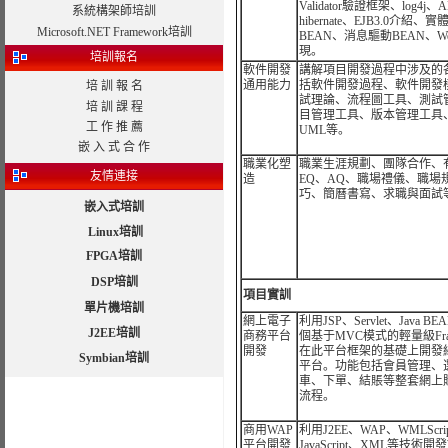
Validator驗證框架、log4j、
系統構架師培訓
hibernate、EJB3.0介紹、實
Microsoft.NET Framework培訓
BEAN、消息驅動BEAN、Web 
現。
培訓報名
軟件開發
講解項目開發過程中涉及的
通用能力
括軟件開發過程、軟件開發
培 訓 報 名
試理論、流程圖工具、測試
培 訓 課 程
目管理工具、版本管理工具
工 作 推 薦
UML等。
嵌 入 式 合 作
職業化塑
職業生涯規劃、團隊合作、
友情連接
造
EQ、AQ、職場禮儀、職場
巧、簡曆書寫、求職與面試
嵌入式培訓
Linux培訓
FPGA培訓
DSP培訓
項目實訓
單片機培訓
網上電子
利用JSP、Servlet、Java 
J2EE培訓
商務平台
個基于MVC模式的輕量級Fra
開發
在此平台框架的基礎上開發
Symbian培訓
平台。功能包括會員管理、
車、下單、結賬等整套網上
流程。
商用WAP
利用J2EE、WAP、WMLScri
平台開發
JavaScript、XML等技術