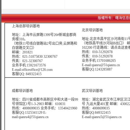
版權所有：曙海信息網絡科技
上海总部培训基地
北京培训基地
地址：上海市云屏路1399号26#新城金郡商
地址:北京市昌平区沙河南街11号
务楼310。
（地铁昌平线沙河站B出口） 
（地铁11号线白银路站2号出口旁,云屏路和
102200 行走路线：
请点击这查
白银路交叉口）
热线：010-51292078
邮编：201821
传真：010-51292078
热线：021-51875830 32300767
业务手机:15701686205
传真：021-32300767
E-mail:qianru@51qianru.cn
业务手机:15921673576
客服QQ:1243285887
E-mail:officeoffice@126.com
客服QQ: 849322415
成都培训基地
武汉培训基地
地址：四川省成都市高新区中和大道一段99
地址：湖北省武汉市江岸区汉江
号领馆区1号1-3-2903 邮编：610031
号 九运大厦401室 邮编：43002
热线：4008699035 业务手机：13540421960
热线：4008699035
客服QQ:1325341129 E-
客服QQ:849322415
mail:qianru4@51qianru.cn
E-mail:qianru5@51qianru.cn