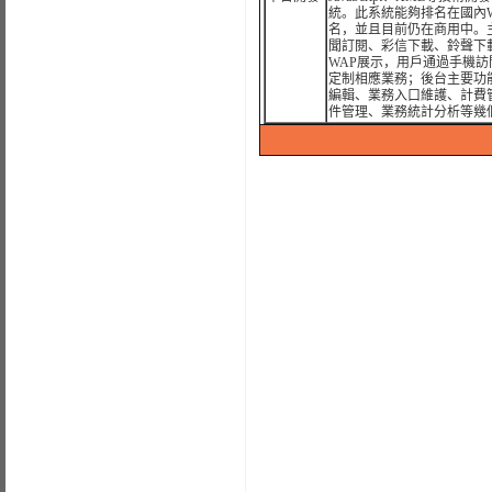
統。此系統能夠排名在國內W
名，並且目前仍在商用中。
聞訂閱、彩信下載、鈴聲下
WAP展示，用戶通過手機訪
定制相應業務；後台主要功能
編輯、業務入口維護、計費
件管理、業務統計分析等幾