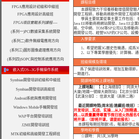
課程目標
FPGA應用設計初級和中級班
本課程致力于培養移動增值開發類人才
FPGA應用設計高級班
開發工程師，移動商務軟件開發工程師
學員主要就業從事主要工作包括：手機
FPGA項目實戰系列課程----
Java EE移動商務網站開發、Java 
易、空中網、TOM等SP公司以及移動
(系列一)PCI數據采集系統開發
務開發公司、經營WAP的CP公司、設
入學要求
(系列二)軟件無線電應用方向
1、希望把握3G曆史性機遇，成爲3
(系列三)圖形圖像處理應用方向
2、以下專業學曆優先：計算機、通
(系列四)SOPC與控制系統應用方向
班級規模及環境
爲了保證培訓效果，增加互動環節，我
嵌入式OS--3G手機操作系統
一期進行。
Symbian開發培訓初級和中級班
開課時間和上課地點
上課地點：
【【上海總部】：同濟大學
Symbian開發培訓高級班
大廈(地鐵一號線大劇院站) 【北京分部
【武漢分部】：佳源大厦（高新二路） 
Android系統與應用開發班
最近開課時間(周末班/連續班/晚班）
Windows Mobile手機開發班
开发培训....实战、实操....从入门到精通..
践....以质量赢得尊重节假日班火热报名中.....实战
WAP平台開發培訓班
将开课--（即将开课，请提前报名）...
本課程每期班限額5名，報滿即停止
J2ME開發培訓班
學時
和學費
MTK初級和高級開發工程師班
☆課時： 共5天,36學時