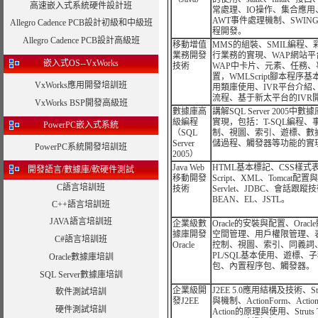
高速嵌入式系統硬件設計班
常處理、IO操作、集合應用
AWT事件處理機制、SWIN
Allegro Cadence PCB設計初級和中級班
程開發。
Allegro Cadence PCB設計高級班
移動增值
MMS的組裝、SMIL編程
業務開發
行業務的實現、WAP網站平
嵌入式OS--VxWorks
技術
WAP中卡片、元素、任務、
置，WMLScript腳本程序
VxWorks應用開發培訓班
用類庫使用、IVR平台介紹、
流程、基于新太平台的IVR
VxWorks BSP開發高級班
數據庫高
講解SQL Server 2005
級編程
實現，包括：T-SQL編程、
PowerPC嵌入式系統
（SQL
制、視圖、索引、遊標、數
Server
儲過程、觸發器等功能的實
PowerPC系統開發培訓班
2005）
Java Web
HTML基本標記、CSS樣式表、
開發語言/數據庫/軟硬件測試
移動開發
Script、XML、Tomcat配
C語言培訓班
技術
Servlet、JDBC、會話跟蹤技
BEAN、EL、JSTL。
C++語言培訓班
JAVA語言培訓班
企業級數
Oracle的安裝與配置、Orac
據庫開發
空間管理、用戶權限管理、
C#語言培訓班
Oracle
控制、視圖、索引、同義詞
PL/SQL基本使用、遊標、
Oracle數據庫培訓
包、內置程序包、觸發器。
SQL Server數據庫培訓
企業級開
J2EE 5.0應用結構及技術、St
軟件測試培訓
發J2EE
與機制、ActionForm、ActionS
硬件測試培訓
Action的原理與使用、Struts T