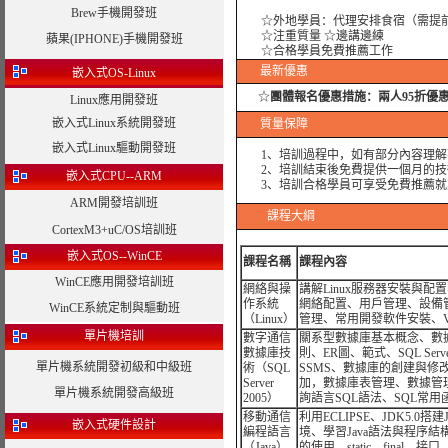
Brew手機開發班
☆外地學員：代理安排食宿（需提
☆注重質量 ☆邊講邊練
蘋果(IPHONE)手機開發班
☆合格學員免費推薦工作
最新優惠
嵌入式OS-Linux
☆
團體報名優惠措施：
兩人95折優
Linux應用開發班
嵌入式Linux系統開發班
質量保障
嵌入式Linux驅動開發班
1、培訓過程中，如有部分內容理解
2、培訓結束後免費提供一個月的技
嵌入式CPU--ARM
3、培訓合格學員可享受免費推薦就
ARM開發培訓班
課程大綱
CortexM3+uC/OS培訓班
嵌入式OS--WinCE
課程名稱
課程內容
WinCE應用開發培訓班
網絡與操
講解Linux服務器安裝與配
作系統
網絡配置、用戶管理、設備
WinCE系統定制與驅動班
（Linux）
管理、常用開發軟件安裝、V
單片機培訓
數字通信
關系型數據庫基本概念、數
數據庫技
則、ER圖、範式、SQL Serve
單片機系統開發初級和中級班
術（SQL
SSMS、數據庫的創建與修
Server
加，數據庫表管理、數據管
單片機系統開發高級班
2005）
詢語言SQL語法、SQL常用
移動通信
利用ECLIPSE、JDK5.0搭建
嵌入式硬件設計
編程語言
境、學習Java語法與程序結
（Java）
的使用、static、final、