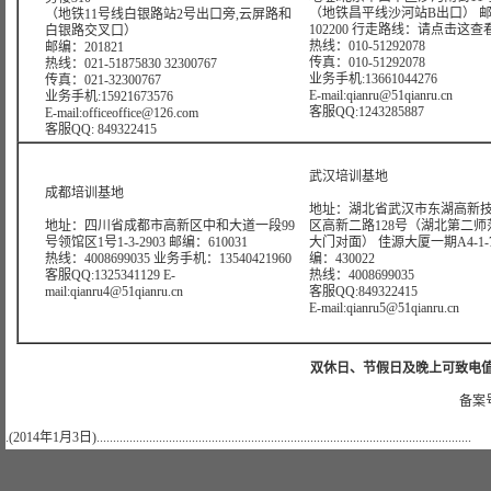
（地铁昌平线沙河站B出口） 
（地铁11号线白银路站2号出口旁,云屏路和
102200 行走路线：
请点击这查
白银路交叉口）
热线：010-51292078
邮编：201821
传真：010-51292078
热线：021-51875830 32300767
业务手机:13661044276
传真：021-32300767
E-mail:qianru@51qianru.cn
业务手机:15921673576
客服QQ:1243285887
E-mail:officeoffice@126.com
客服QQ: 849322415
武汉培训基地
成都培训基地
地址：湖北省武汉市东湖高新
地址：四川省成都市高新区中和大道一段99
区高新二路128号（湖北第二师
号领馆区1号1-3-2903 邮编：610031
大门对面） 佳源大厦一期A4-1-7
热线：4008699035 业务手机：13540421960
编：430022
客服QQ:1325341129 E-
热线：4008699035
mail:qianru4@51qianru.cn
客服QQ:849322415
E-mail:qianru5@51qianru.cn
双休日、节假日及晚上可致电值班电话：
备案号
.(2014年1月3日)..................................................................................................................