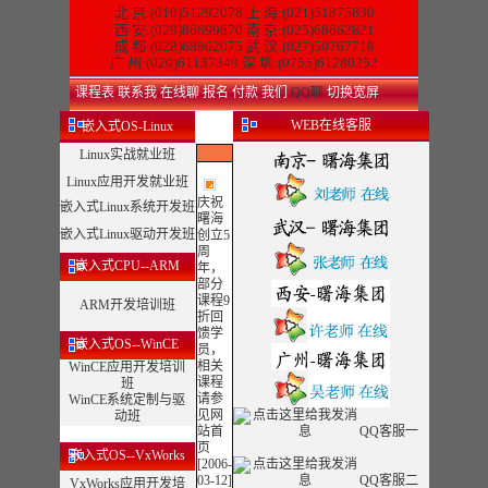
北 京:(010)51292078
上 海:(021)51875830
西 安:(029)86699670 南 京:(025)68662821
成 都:(028)68802075 武 汉:(027)50767718
广 州:(020)61137349 深 圳:(0755)61280252
课程表
联系我
在线聊
报名
付款
我们
QQ聊
切换宽屏
WEB在线客服
嵌入式OS-Linux
Linux实战就业班
Linux应用开发就业班
庆祝
嵌入式Linux系统开发班
曙海
嵌入式Linux驱动开发班
创立5
周
嵌入式CPU--ARM
年，
部分
课程9
ARM开发培训班
折回
馈学
嵌入式OS--WinCE
员
，
相关
WinCE应用开发培训
课程
班
请参
WinCE系统定制与驱
见网
动班
站首
QQ客服一
页
嵌入式OS--VxWorks
[2006-
03-12]
QQ客服二
VxWorks应用开发培