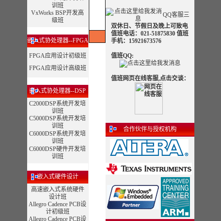
！曙
训班
海教
VxWorks BSP开发高
QQ客服三
育的
级班
优势
双休日、节假日及晚上可致电
值班电话：021-51875830 值班
嵌入式协处理器--FPGA
手机：15921673576
FPGA应用设计初级班
值班QQ:
FPGA应用设计高级班
值班网页在线客服,点击交谈：
嵌入式协处理器--DSP
C2000DSP系统开发培
训班
C5000DSP系统开发培
训班
合作伙伴与授权机构
C6000DSP系统开发培
训班
C6000DSP硬件开发培
训班
嵌入式硬件设计
高速嵌入式系统硬件
设计班
Allegro Cadence PCB设
计初级班
Allegro Cadence PCB设