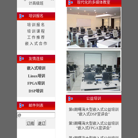
现代化的多媒体教室
计高级班
培训报名
培 训 报 名
培 训 课 程
工 作 推 荐
嵌 入 式 合 作
友情连接
嵌入式培训
Linux培训
FPGA培训
DSP培训
公益培训
邮件列表
第6期曙海大型嵌入式公益培训
“嵌入式DSP宣讲会”
第5期曙海大型嵌入式公益培训
“嵌入式FPGA宣讲会”