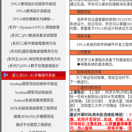
配有相关实战训练，每个实战训练题目都可以
FPGA應用設計初級和中級班
通过实战，学员可以更好的理解消化课
FPGA應用設計高級班
课程目标
FPGA項目實戰系列課程----
培养学员迅速掌握和使用CPLD/FP
系统设计。经过培训，学员可以掌握HD
(系列一)Spartan-6 FPGA 視頻處理
问题，掌握基于FPGA的设计和调试方
(系列二)PCI數據采集系統開發
培养对象
(系列三)軟件無線電應用方向
FPGA系统的软件和硬件开发工程师
(系列四)圖形圖像處理應用方向
入学要求
(系列五)SOPC與控制系統應用方向
学员学习本课程应具备下列基础知
◆电路系统的基本概念。
(系列六)FPGA數字信號處理設計
班级规模及环境
嵌入式OS--3G手機操作系統
为了保证培训效果，增加互动环节，我
下一期进行。
Symbian開發培訓初級和中級班
上课时间和地点
Symbian開發培訓高級班
上课地点：
【上海】：同济大学(沪西)/
铁一号线大剧院站)/深圳大学成教院 【
Android系統與應用開發班
(和燕路) 【武汉分部】：佳源大厦（高
部】：沈阳理工大学/六宅臻品 【郑州分
MTK初級和高級開發工程師班
景大厦
最近开课时间(周末班/连续班/晚班）
：
蘋果(IPHONE)手機開發班
惠....实用开发培训....实战、实操....
学用相长,注重实践....以质量赢得尊重节
展訊平台開發工程師班
可....用心服务..............--即将