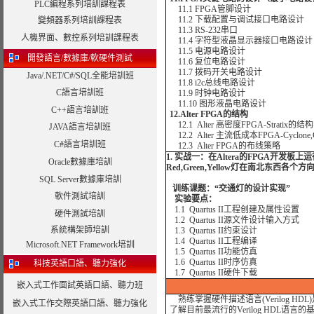
PLC編程系列培訓課程表
11.1 FPGA管脚设计
11.2 下载配置与调试接口电路设计
變頻器系列培訓課程表
11.3 RS-232串口
人機界面、數控系列培訓課程表
11.4 字符型液晶显示器接口电路设计
11.5 电源电路设计
開發語言/數據庫/軟硬件測試
11.6 复位电路设计
11.7 拨码开关电路设计
Java/.NET/C#/SQL全能培訓班
11.8 i2c总线电路设计
C語言培訓班
11.9 时钟电路设计
11.10 图形液晶电路设计
C++語言培訓班
12.Alter FPGA的结构
12.1 Alter 高密度FPGA-Strat
JAVA語言培訓班
12.2 Alter 主流低成本FPGA-Cyclo
C#語言培訓班
12.3 Alter FPGA的布线策略
1. 实战一：在Altera的FPGA开
Oracle數據庫培訓
Red,Green,Yellow灯在南北东西各
SQL Server數據庫培訓
训练课题：“交通灯的设计实现”
軟件測試培訓
实验要点：
1.1 Quartus II工程创建及属性设置
硬件測試培訓
1.2 Quartus II源文件设计输入方式
系統構架師培訓
1.3 Quartus II约束设计
1.4 Quartus II工程编译
Microsoft.NET Framework培訓
1.5 Quartus II功能仿真
1.6 Quartus II时序仿真
科技英語口語、聽力強化
1.7 Quartus II硬件下载
嵌入式工作面試英語口語、聽力班
熟练掌握硬件描述语言(Verilog H
嵌入式工作交際英語口語、聽力強化
了解目前最流行的Verilog HDL语言