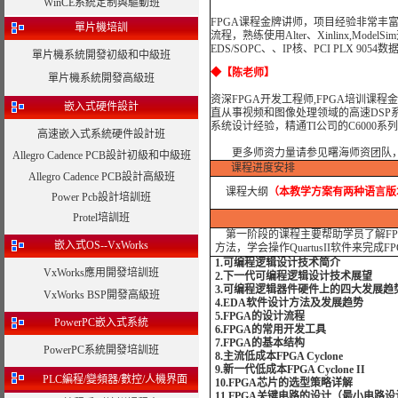
WinCE系統定制與驅動班
FPGA课程金牌讲师，项目经验非常丰富
單片機培訓
流程，熟练使用Alter、Xinlinx,Model
EDS/SOPC、、IP核、PCI PLX 905
單片機系統開發初級和中級班
◆
【陈老师】
單片機系統開發高級班
资深FPGA开发工程师,FPGA培训课程
嵌入式硬件設計
直从事视频和图像处理领域的高速DSP
系统设计经验，精通TI公司的C6000系列高速
高速嵌入式系統硬件設計班
更多师资力量请参见曙海师资团队
Allegro Cadence PCB設計初級和中級班
课程进度安排
Allegro Cadence PCB設計高級班
课程大纲
（本教学方案有两种语言版
Power Pcb設計培訓班
Protel培訓班
第一阶段的课程主要帮助学员了解FP
嵌入式OS--VxWorks
方法，学会操作QuartusII软件来完成
1.可编程逻辑设计技术简介
VxWorks應用開發培訓班
2.下一代可编程逻辑设计技术展望
3.可编程逻辑器件硬件上的四大发展趋
VxWorks BSP開發高級班
4.EDA软件设计方法及发展趋势
5.FPGA的设计流程
PowerPC嵌入式系統
6.FPGA的常用开发工具
7.FPGA的基本结构
PowerPC系統開發培訓班
8.主流低成本FPGA Cyclone
9.新一代低成本FPGA Cyclone II
PLC編程/變頻器/數控/人機界面
10.FPGA芯片的选型策略详解
11.FPGA关键电路的设计（最小电路