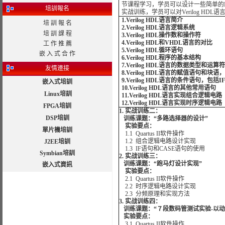
节课程学习，学员可以设计一些简单的
培訓報名
实战训练，学员可以对Verilog HD
1.Verilog HDL语言简介
培 訓 報 名
2.
Verilog HDL语言逻辑系统
培 訓 課 程
3.Verilog HDL操作数和操作符
4.Verilog HDL和VHDL语言的对比
工 作 推 薦
5.
Verilog HDL循环语句
嵌 入 式 合 作
6.Verilog HDL程序的基本结构
7.Verilog HDL语言的数据类型和运算符
友情連接
8.Verilog HDL语言的赋值语句和
9.Verilog HDL语言的条件语句，包
嵌入式培訓
10.Verilog HDL语言的其他常用语句
Linux培訓
11.Verilog HDL语言实现组合逻辑电路
12.Verilog HDL语言实现时序逻辑电路
FPGA培訓
1. 实战训练二：
DSP培訓
训练课题：“多路选择器的设计”
实验要点：
單片機培訓
1.1 Quartus II软件操作
1.2 组合逻辑电路设计实现
J2EE培訓
1.3 IF语句和CASE语句的使用
Symbian培訓
2. 实战训练三：
训练课题：“跑马灯设计实现”
嵌入式資訊
实验要点：
2.1 Quartus II软件操作
2.2 时序逻辑电路设计实现
2.3 分频原理和实现方法
3. 实战训练四：
训练课题：“７段数码管测试实验-以动
实验要点：
3.1 Quartus II软件操作