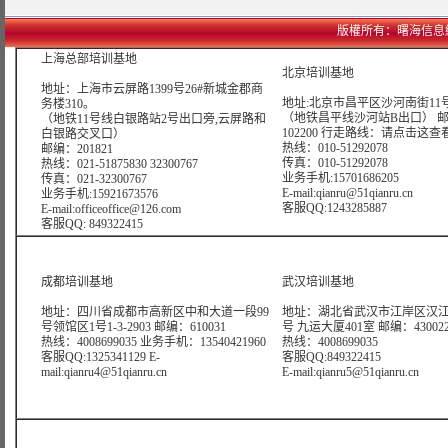
版權所有：曙海信息網絡科技
上海总部培训基地
北京培训基地
地址：上海市云屏路1399号26#新城金郡商
地址:北京市昌平区沙河南街11号
务楼310。
（地铁昌平线沙河站B出口） 
（地铁11号线白银路站2号出口旁,云屏路和
102200 行走路线：
请点击这查
白银路交叉口）
热线：010-51292078
邮编：201821
传真：010-51292078
热线：021-51875830 32300767
业务手机:15701686205
传真：021-32300767
E-mail:qianru@51qianru.cn
业务手机:15921673576
客服QQ:1243285887
E-mail:officeoffice@126.com
客服QQ: 849322415
成都培训基地
武汉培训基地
地址：四川省成都市高新区中和大道一段99
地址：湖北省武汉市江岸区汉江
号领馆区1号1-3-2903 邮编：610031
号 九运大厦401室 邮编：43002
热线：4008699035 业务手机：13540421960
热线：4008699035
客服QQ:1325341129 E-
客服QQ:849322415
mail:qianru4@51qianru.cn
E-mail:qianru5@51qianru.cn