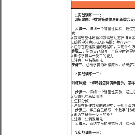
1.实战训练十一：
训练课题：“数码管进位与刷新综合设
步骤一
、详细一个铺垫性实验，通过
意：
a.数码管整体刷新和数码管动态扫描显
b.编程中注意FPGA的精髓：并行运行
c.注意在传递数据的过程中，采用什么
步骤二、
学员自己编写一个数字时钟程
a.训练学员举一反三的能力
b.注意一些特殊用法
步骤三、
总结学员的出错原因，给出解
2.实战训练十二：
训练课题：“蜂鸣器怎样演奏音乐，怎样
步骤一、
详细一个铺垫性实验，通过
a.状态机的高级用法
b.怎样分频
c.注意在传递数据的过程中，采用什么
步骤二、
学员自己编写一个数字时钟
a.训练学员举一反三的能力
b.注意一些特殊用法
步骤三、
总结学员的出错原因，给出
3.实战训练十三：