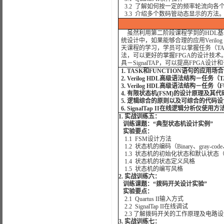
3.2 了解如何按一定的频率轮流向各
3.3 介绍多个数码管动态显示的方法
虽然利用第二阶段课程学到的HDL基本
统设计中，如果能够合理的应用Veril
天课程的学习，学员可以掌握任务（TAS
法，可以更好的掌握FPGA的设计技术。
具－SignalTAP，可以提高FPGA设
1. TASK和FUNCTION语句的应用场合
2. Verilog HDL高级语法结构－任务（
3. Verilog HDL高级语法结构－任务（
4. 有限状态机(FSM)的设计原理及其
5. 逻辑综合的原则以及可综合的代码
6. SignalTap II在线逻辑分析仪使用方
1. 实战训练五：
训练课题：“典型状态机设计实例”
实验要点：
1.1 FSM设计方法
1.2 状态机的编码（Binary、gray-code
1.3 状态机的初始化状态和默认状态
1.4 状态机的状态定义风格
1.5 状态机的编写风格
2. 实战训练六：
训练课题：“拨码开关设计实验”
实验要点：
2.1 Quartus II输入方式
2.2 SignalTap II在线调试
2.3 了解拨码开关的工作原理及电路设
3. 实战训练七：