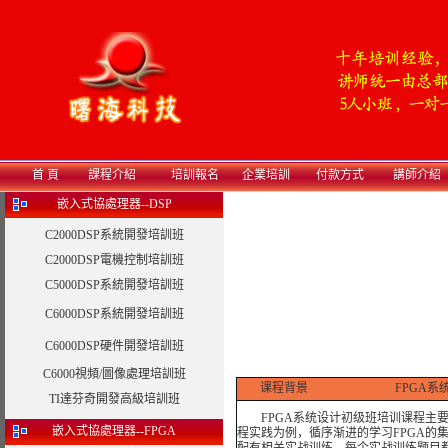
首 頁
課程介紹
培訓報名
企業培訓
付款方式
講師介紹
嵌入式協處理器--DSP
C2000DSP系統開發培訓班
C2000DSP電機控制培訓班
C5000DSP系統開發培訓班
C6000DSP系統開發培訓班
C6000DSP硬件開發培訓班
C6000視頻/圖像處理培訓班
课程背景
FPGA
TI達芬奇開發高級培訓班
FPGA系统设计初级班培训课程主要帮助
嵌入式協處理器--FPGA
程实践为例，循序渐进的学习FPGA的