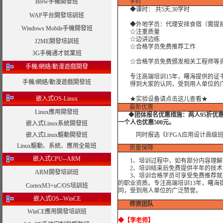
Brew手機開發班
学时
◆课时： 共5天,30学时
WAP平台開發培訓班
◆外地学员：代理安排食宿（需提
Windows Mobile手機開發班
☆注重质量
☆边讲边练
J2ME開發培訓班
☆合格学员免费推荐工作
3G手機通才就業班
☆合格学员免费颁发相关工程师等资
手機/網絡/動漫遊戲開發
专注高端培训15年，曙海提供的证书
手機/網絡/動漫遊戲開發班
得到大家的认同，受到用人单位的广
嵌入式OS-Linux
★实验设备请点击这儿查看★
最新优惠
Linux應用開發班
◆
团体报名优惠措施：
两人95折优
一个人也优惠500元。
嵌入式Linux系統開發班
嵌入式Linux驅動開發班
同时报选
《FPGA应用设计高级
Linux驅動、系統、應用全能班
质量保障
嵌入式CPU--ARM
1、培训过程中，如有部分内容理解
2、培训结束后免费提供半年的技术
ARM開發培訓班
3、培训合格学员可享受免费推荐就业
的职业资质。专注高端培训13年，曙海
CortexM3+uC/OS培訓班
同，受到用人单位的广泛赞誉。
嵌入式OS--WinCE
师资团队
WinCE應用開發培訓班
◆
【李老师】