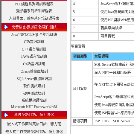
4
JavaScript客戶
PLC編程系列培訓課程表
變頻器系列培訓課程表
5
使用Java實現面向對
人機界面、數控系列培訓課程表
6
使用JSP開發Web應
開發語言/數據庫/軟硬件測試
7
職業導向訓練
Java/.NET/C#/SQL全能培訓班
8
項目實戰
C語言培訓班
項目實戰
C++語言培訓班
JAVA語言培訓班
項目類型
主要課程
C#語言培訓班
SQL Server數據庫設計
Oracle數據庫培訓
深入.NET平台和C#編程
SQL Server數據庫培訓
在.NET框架下開發三層
軟件測試培訓
項目案例
硬件測試培訓
JavaScript客戶端驗證
系統構架師培訓
使用Java實現面向對象編
Microsoft.NET Framework培訓
使用JSP開發Web應用系
科技英語口語、聽力強化
階段項目
JSP+JDBC+SQL Serv
嵌入式工作面試英語口語、聽力班
嵌入式工作交際英語口語、聽力強化