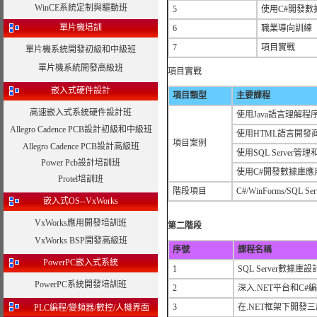
WinCE系統定制與驅動班
5
使用C#開發數
單片機培訓
6
職業導向訓練
7
項目實戰
單片機系統開發初級和中級班
單片機系統開發高級班
項目實戰
嵌入式硬件設計
項目類型
主要課程
高速嵌入式系統硬件設計班
使用Java語言理解程
Allegro Cadence PCB設計初級和中級班
使用HTML語言開發
項目案例
Allegro Cadence PCB設計高級班
使用SQL Server管
Power Pcb設計培訓班
使用C#開發數據庫應
Protel培訓班
階段項目
C#/WinForms/SQL S
嵌入式OS--VxWorks
VxWorks應用開發培訓班
第二階段
VxWorks BSP開發高級班
序號
課程名稱
PowerPC嵌入式系統
1
SQL Server數據
PowerPC系統開發培訓班
2
深入.NET平台和C#
3
在.NET框架下開發
PLC編程/變頻器/數控/人機界面