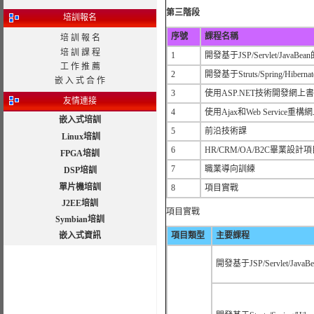
第三階段
培訓報名
序號
課程名稱
培 訓 報 名
培 訓 課 程
1
開發基于JSP/Servlet/Java
工 作 推 薦
2
開發基于Struts/Spring/Hib
嵌 入 式 合 作
3
使用ASP.NET技術開發網上
友情連接
4
使用Ajax和Web Service重
嵌入式培訓
5
前沿技術課
Linux培訓
6
HR/CRM/OA/B2C畢業設計
FPGA培訓
7
職業導向訓練
DSP培訓
單片機培訓
8
項目實戰
J2EE培訓
項目實戰
Symbian培訓
嵌入式資訊
項目類型
主要課程
開發基于JSP/Servlet/Ja