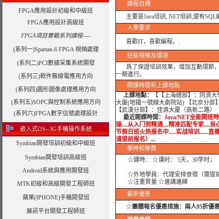
課程目標
FPGA應用設計初級和中級班
主要是Java培訓,.NET培訓,還有SQL編程，A
FPGA應用設計高級班
入學要求
FPGA項目實戰系列課程----
喜歡IT，喜歡編程。.
(系列一)Spartan-6 FPGA 視頻處理
班級規模及環境
(系列二)PCI數據采集系統開發
爲了保證培訓效果，增加互動環節，我
一期進行。
(系列三)軟件無線電應用方向
開課時間和上課地點
(系列四)圖形圖像處理應用方向
上課地點：
【【上海總部】：同濟大學
(系列五)SOPC與控制系統應用方向
大廈(地鐵一號線大劇院站) 【北京分部
【武漢分部】：佳源大厦（高新二路） 
(系列六)FPGA數字信號處理設計
最近開課時間：
Java/NET全能開班時
操....从入门到精通....精准匹配专家....
嵌入式OS--3G手機操作系統
节假日班火热报名中.....实战培训......直播、
请提前报名）...
Symbian開發培訓初級和中級班
學時
和學費
Symbian開發培訓高級班
☆課時：
☆课时： 5天，30学时；
Android系統與應用開發班
☆外地學員：代理安排食宿（需提
☆注重質量 ☆邊講邊練
MTK初級和高級開發工程師班
最新優惠
蘋果(IPHONE)手機開發班
☆
團體報名優惠措施：
兩人95折優
展訊平台開發工程師班