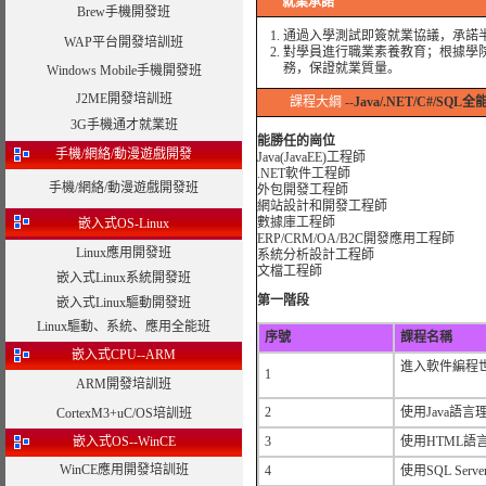
就業承諾
Brew手機開發班
1. 通過入學測試即簽就業協議，承諾半
WAP平台開發培訓班
2. 對學員進行職業素養教育；根據學
務，保證就業質量。
Windows Mobile手機開發班
J2ME開發培訓班
課程大綱
--
Java/.NET/C#
/SQL全
3G手機通才就業班
能勝任的崗位
手機/網絡/動漫遊戲開發
Java(JavaEE)工程師
.NET軟件工程師
手機/網絡/動漫遊戲開發班
外包開發工程師
網站設計和開發工程師
數據庫工程師
嵌入式OS-Linux
ERP/CRM/OA/B2C開發應用工程師
Linux應用開發班
系統分析設計工程師
文檔工程師
嵌入式Linux系統開發班
第一階段
嵌入式Linux驅動開發班
Linux驅動、系統、應用全能班
序號
課程名稱
嵌入式CPU--ARM
進入軟件編程
1
ARM開發培訓班
2
使用Java語
CortexM3+uC/OS培訓班
嵌入式OS--WinCE
3
使用HTML語
WinCE應用開發培訓班
4
使用SQL Ser