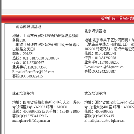
版權所有：曙海信息網絡科技
上海总部培训基地
北京培训基地
地址：上海市云屏路1399号26#新城金郡商
地址:北京市昌平区沙河南街11号
务楼310。
（地铁昌平线沙河站B出口） 
（地铁11号线白银路站2号出口旁,云屏路和
102200 行走路线：
请点击这查
白银路交叉口）
热线：010-51292078
邮编：201821
传真：010-51292078
热线：021-51875830 32300767
业务手机:15701686205
传真：021-32300767
E-mail:qianru@51qianru.cn
业务手机:15921673576
客服QQ:1243285887
E-mail:officeoffice@126.com
客服QQ: 849322415
成都培训基地
武汉培训基地
地址：四川省成都市高新区中和大道一段99
地址：湖北省武汉市江岸区汉江
号领馆区1号1-3-2903 邮编：610031
号 九运大厦401室 邮编：43002
热线：4008699035 业务手机：13540421960
热线：4008699035
客服QQ:1325341129 E-
客服QQ:849322415
mail:qianru4@51qianru.cn
E-mail:qianru5@51qianru.cn