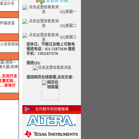
发设计手
QQ客服一
硬件描述语
QQ客服二
QQ客服三
人员安排到
双休日、节假日及晚上可致电
值班电话：021-51875830 值班
手机：15921673576
大厦(地铁一
值班QQ:
港大厦(和燕
..实用开发
值班网页在线客服,点击交谈：
重实践....
..--即将开
合作夥伴與授權機構