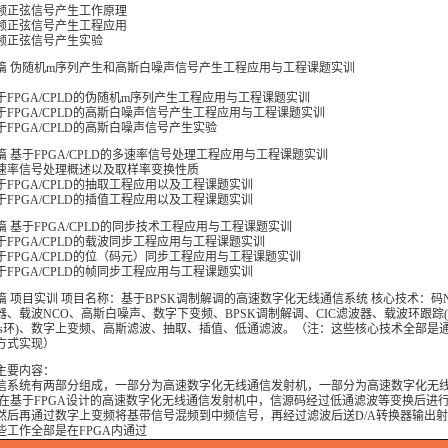
 单频正弦信号产生工作原理
 单频正弦信号产生工程应用
 单频正弦信号产生实验
篇 伪随机m序列产生和高斯白噪声信号产生工程应用与工程课题实训
 基于FPGA/CPLD的伪随机m序列产生工程应用与工程课题实训
 基于FPGA/CPLD的高斯白噪声信号产生工程应用与工程课题实训
基于FPGA/CPLD的高斯白噪声信号产生实验
篇 基于FPGA/CPLD的多速率信号处理工程应用与工程课题实训
 多速率信号处理概述以及取样率变换性质
基于FPGA/CPLD的抽取工程应用以及工程课题实训
基于FPGA/CPLD的插值工程应用以及工程课题实训
篇 基于FPGA/CPLD的同步技术工程应用与工程课题实训
基于FPGA/CPLD的载波同步工程应用与工程课题实训
 基于FPGA/CPLD的位（码元）同步工程应用与工程课题实训
基于FPGA/CPLD的帧同步工程应用与工程课题实训
篇 项目实训 项目名称：基于BPSK调制解调的高速数字化无线通信系统 核心技术：码
器、载波NCO、高斯白噪声、数字下变频、BPSK调制解调、CIC滤波器、载波环跟踪
stas环)、数字上变频、高斯滤波、抽取、插值、低通滤波。（注：这些核心技术全部是
方式实现）
主要内容：
信系统有两部分组成，一部分为高速数字化无线通信发射机，一部分为高速数字化无
 在基于FPGA设计的高速数字化无线通信发射机中，信源码经过低通滤波等变换后进行
然后再通过数字上变频将基带信号混频到中频信号，再经过滤波后送D/A转换器输出
些工作全部是在FPGA内通过