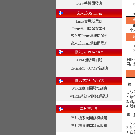
专注
Brew手機開發班
得到
嵌入式OS-Linux
Linux實戰就業班
Linux應用開發就業班
一个
嵌入式Linux系統開發班
嵌入式Linux驅動開發班
1、
2、
嵌入式CPU--ARM
3、
的职
ARM開發培訓班
同，
CortexM3+uC/OS培訓班
嵌入式OS--WinCE
第一
WinCE應用開發培訓班
1.
WinCE系統定制與驅動班
2.
3. S
4.
單片機培訓
第二
單片機系統開發初級班
1. 
單片機系統開發高級班
2.
3.