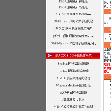
FPGA應用設計初級班
法，
机、
FPGA應用設計高級班
FPGA項目實戰系列課程----
理工
(系列一)PCI數據采集系統開發
言。
(系列二)軟件無線電應用方向
为了
(系列三)圖形圖像處理應用方向
下一
(系列四)SOPC與控制系統應用方向
上课
号线
嵌入式OS--3G手機操作系統
路)
最近
Symbian開發培訓初級班
培训.
以质量
Symbian開發培訓高級班
课--
Android系統與應用開發班
◆
◆外
WindowsMobile手機開發班
☆
WAP平台開發培訓班
☆
☆合
J2ME開發培訓班
☆合
MTK初級和高級開發工程師班