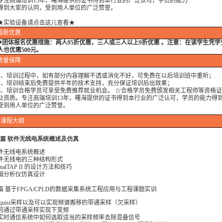
高端培训15年，曙海提供的证书得到本行业的广泛认可，学员的能力
大家的认同，受到用人单位的广泛赞誉。
★实验设备请点击这儿查看★
最新优惠
◆
团体报名优惠措施：
两人95折优惠，三人或三人以上9折优惠 。注意：在读学生凭
人也优惠500元。
质量保障
培训过程中，如有部分内容理解不透或消化不好，可免费在以后培训班中重听；
培训结束后免费提供半年的技术支持，充分保证培训后出效果；
培训合格学员可享受免费推荐就业机会。 ☆合格学员免费颁发相关工程师等资格证
业资质。专注高端培训13年，曙海提供的证书得到本行业的广泛认可，学员的能力得
受到用人单位的广泛赞誉。
课程大纲
篇 软件无线电系统概述及仿真
 软件无线电系统概述
 软件无线电的三种结构形式
ignalTAP II 的设计方法和技巧
 逻辑分析仪仿真设计
篇 基于FPGA/CPLD的数据采集系统工程应用与工程课题实训
Nyquist采样以及可以实现频谱搬移的带通采样（欠采样）
 如何通过带通采样实现下变频
 在实时通信系统中如何选取适当的采样频率去除混叠信号