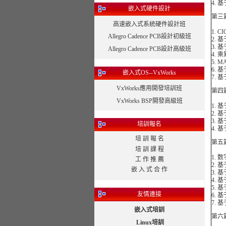
4.
嵌入式硬件設計
第三
高速嵌入式系統硬件設計班
1. 
Allegro Cadence PCB設計初級班
2. 
3.
Allegro Cadence PCB設計高級班
4.
5. 
6. 
嵌入式OS--VxWorks
7.
VxWorks應用開發培訓班
第四
VxWorks BSP開發高級班
1. 
2. 
3. 
培訓報名
4. 
培 訓 報 名
第五
培 訓 課 程
1.
工 作 推 薦
2. 
嵌 入 式 合 作
3. 
4. 
5. 
友情連接
6. 
7. 
嵌入式培訓
第六
Linux培訓