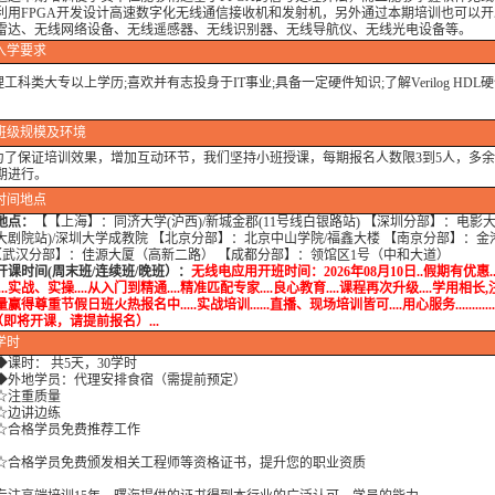
利用FPGA开发设计高速数字化无线通信接收机和发射机，另外通过本期培训也可以开
雷达、无线网络设备、无线遥感器、无线识别器、无线导航仪、无线光电设备等。
入学要求
科类大专以上学历;喜欢并有志投身于IT事业;具备一定硬件知识;了解Verilog HDL
班级规模及环境
保证培训效果，增加互动环节，我们坚持小班授课，每期报名人数限3到5人，多余
期进行。
时间地点
地点：
【【上海】：同济大学(沪西)/新城金郡(11号线白银路站) 【深圳分部】：电影
大剧院站)/深圳大学成教院 【北京分部】：北京中山学院/福鑫大楼 【南京分部】：金
 【武汉分部】：佳源大厦（高新二路） 【成都分部】：领馆区1号（中和大道）
开课时间(周末班/连续班/晚班）：
无线电应用开班时间：2026年08月10日..假期有优惠..
...实战、实操....从入门到精通....精准匹配专家....良心教育....课程再次升级....学用相长,注
赢得尊重节假日班火热报名中.....实战培训......直播、现场培训皆可....用心服务............
（即将开课，请提前报名）...
学时
课时： 共5天，30学时
地学员：代理安排食宿（需提前预定）
注重质量
边讲边练
格学员免费推荐工作
格学员免费颁发相关工程师等资格证书，提升您的职业资质