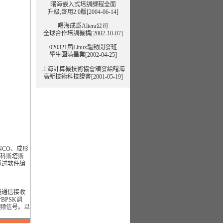
曙海嵌入式培訓課程全面
升級,啓用2.0版[2004-06-14]
曙海成爲Altera公司
全球合作培訓機構[2002-10-07]
020321屆Linux驅動開發班
學生圓滿畢業[2002-04-25]
上海計算機技術協會頒發給曙海
高新技術科技證書[2001-05-19]
NCO、成形
(科斯塔斯
通过软件编
线通信接收
BPSK调
射频信号。以