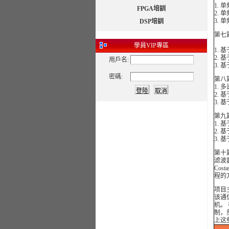
1.
FPGA培訓
2.
3.
DSP培訓
第七
學員
VIP專區
1.
2.
用戶名:
3. 
密碼:
第八
1.
2. 
3. 
第九
1. 
2.
3. 
第十
滤波
Co
程的
项目
该通
机。
制，
上这