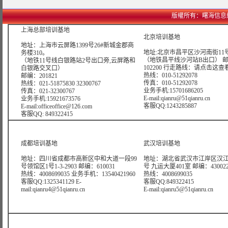
版權所有：曙海信息網絡科技
上海总部培训基地
北京培训基地
地址：上海市云屏路1399号26#新城金郡商
地址:北京市昌平区沙河南街11号
务楼310。
（地铁昌平线沙河站B出口） 
（地铁11号线白银路站2号出口旁,云屏路和
102200 行走路线：
请点击这查
白银路交叉口）
热线：010-51292078
邮编：201821
传真：010-51292078
热线：021-51875830 32300767
业务手机:15701686205
传真：021-32300767
E-mail:qianru@51qianru.cn
业务手机:15921673576
客服QQ:1243285887
E-mail:officeoffice@126.com
客服QQ: 849322415
成都培训基地
武汉培训基地
地址：四川省成都市高新区中和大道一段99
地址：湖北省武汉市江岸区汉江
号领馆区1号1-3-2903 邮编：610031
号 九运大厦401室 邮编：43002
热线：4008699035 业务手机：13540421960
热线：4008699035
客服QQ:1325341129 E-
客服QQ:849322415
mail:qianru4@51qianru.cn
E-mail:qianru5@51qianru.cn