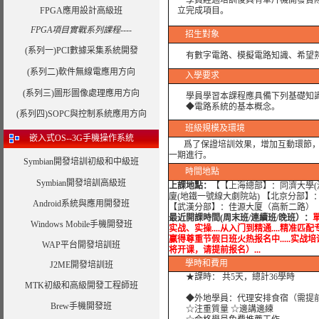
學員經過培訓後具有單片機開發實際
FPGA應用設計高級班
立完成項目。
FPGA項目實戰系列課程----
招生對象
(系列一)PCI數據采集系統開發
有數字電路、模擬電路知識、希望
(系列二)軟件無線電應用方向
入學要求
(系列三)圖形圖像處理應用方向
學員學習本課程應具備下列基礎知
◆電路系統的基本概念。
(系列四)SOPC與控制系統應用方向
班級規模及環境
嵌入式OS--3G手機操作系統
爲了保證培訓效果，增加互動環節，我
一期進行。
Symbian開發培訓初級和中級班
時間地點
Symbian開發培訓高級班
上課地點：
【【上海總部】：同濟大學(滬
廈(地鐵一號線大劇院站) 【北京分部】
Android系統與應用開發班
【武漢分部】：佳源大厦（高新二路） 
最近開課時間(周末班/連續班/晚班）：
單
Windows Mobile手機開發班
实战、实操....从入门到精通....精准匹配专家
赢得尊重节假日班火热报名中.....实战培训.....
WAP平台開發培訓班
将开课，请提前报名）...
學時
和費用
J2ME開發培訓班
★課時： 共5天，總計36學時
MTK初級和高級開發工程師班
◆外地學員：代理安排食宿（需提
Brew手機開發班
☆注重質量 ☆邊講邊練