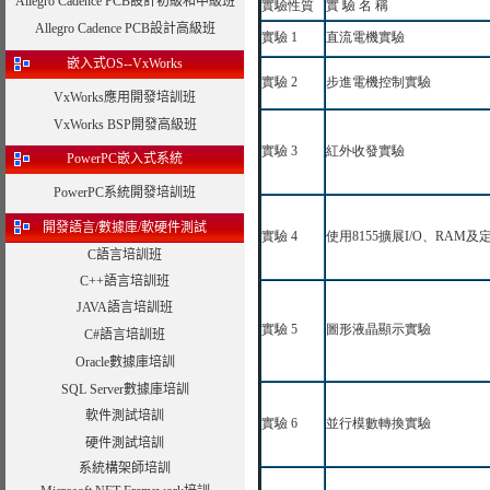
Allegro Cadence PCB設計初級和中級班
實驗性質
實
驗
名
稱
Allegro Cadence PCB設計高級班
實驗
1
直流電機實驗
嵌入式OS--VxWorks
實驗
2
步進電機控制實驗
VxWorks應用開發培訓班
VxWorks BSP開發高級班
實驗
3
紅外收發實驗
PowerPC嵌入式系統
PowerPC系統開發培訓班
開發語言/數據庫/軟硬件測試
實驗
4
使用
8155
擴展
I/O
、
RAM
及
C語言培訓班
C++語言培訓班
JAVA語言培訓班
實驗
5
圖形液晶顯示實驗
C#語言培訓班
Oracle數據庫培訓
SQL Server數據庫培訓
軟件測試培訓
實驗
6
並行模數轉換實驗
硬件測試培訓
系統構架師培訓