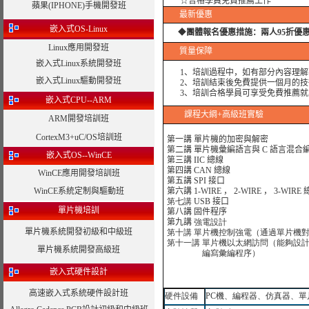
☆合格學員免費推薦工作
蘋果(IPHONE)手機開發班
最新優惠
嵌入式OS-Linux
◆
團體報名優惠措施：
兩人95折優
Linux應用開發班
質量保障
嵌入式Linux系統開發班
1、培訓過程中，如有部分內容理解
嵌入式Linux驅動開發班
2、培訓結束後免費提供一個月的技
3、培訓合格學員可享受免費推薦就
嵌入式CPU--ARM
課程大綱
+高級班實驗
ARM開發培訓班
CortexM3+uC/OS培訓班
第一講 單片機的加密與解密
第二講
單片機彙編語言與 C 語言混合
嵌入式OS--WinCE
第三講
IIC 總線
第四講
CAN 總線
WinCE應用開發培訓班
第五講
SPI 接口
WinCE系統定制與驅動班
第六講
1-WIRE ， 2-WIRE ， 3-WIRE
第七講
USB 接口
單片機培訓
第八講
固件程序
第九講
強電設計
單片機系統開發初級和中級班
第十講 單片機控制強電（通過單片機
第十一講 單片機以太網訪問（能夠設
單片機系統開發高級班
編寫彙編程序）
嵌入式硬件設計
高速嵌入式系統硬件設計班
硬件設備
PC
機、編程器、仿真器、單