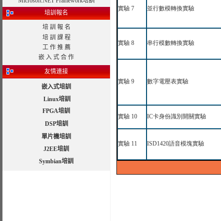
Microsoft.NET Framework培訓
實驗
7
並行數模轉換實驗
培訓報名
培 訓 報 名
培 訓 課 程
實驗
8
串行模數轉換實驗
工 作 推 薦
嵌 入 式 合 作
友情連接
實驗
9
數字電壓表實驗
嵌入式培訓
Linux培訓
FPGA培訓
實驗
10
IC
卡身份識別開關實驗
DSP培訓
單片機培訓
實驗
11
ISD1420
語音模塊實驗
J2EE培訓
Symbian培訓