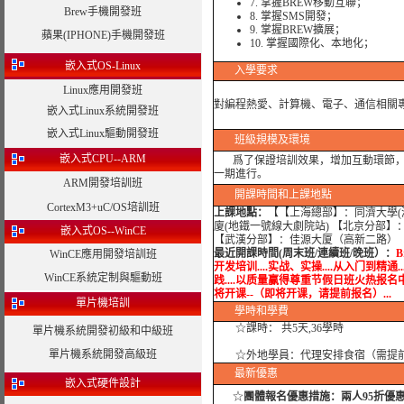
7. 掌握BREW移動互聯；
Brew手機開發班
8. 掌握SMS開發；
9. 掌握BREW擴展；
蘋果(IPHONE)手機開發班
10. 掌握國際化、本地化；
嵌入式OS-Linux
入學要求
Linux應用開發班
對編程熱愛、計算機、電子、通信相關專
嵌入式Linux系統開發班
嵌入式Linux驅動開發班
班級規模及環境
嵌入式CPU--ARM
爲了保證培訓效果，增加互動環節，我
一期進行。
ARM開發培訓班
開課時間和上課地點
CortexM3+uC/OS培訓班
上課地點：
【【上海總部】：同濟大學(滬
廈(地鐵一號線大劇院站) 【北京分部】
嵌入式OS--WinCE
【武漢分部】：佳源大厦（高新二路） 
最近開課時間(周末班/連續班/晚班）：
B
WinCE應用開發培訓班
开发培训....实战、实操....从入门到精通..
WinCE系統定制與驅動班
践....以质量赢得尊重节假日班火热报名中.....实战
将开课--（即将开课，请提前报名）...
單片機培訓
學時
和學費
☆課時： 共5天,36學時
單片機系統開發初級和中級班
單片機系統開發高級班
☆外地學員：代理安排食宿（需提
最新優惠
嵌入式硬件設計
☆
團體報名優惠措施：
兩人95折優