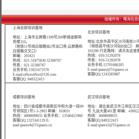
版權所有：曙海信息網絡科技
上海总部培训基地
北京培训基地
地址：上海市云屏路1399号26#新城金郡商
地址:北京市昌平区沙河南街11号
务楼310。
（地铁昌平线沙河站B出口） 
（地铁11号线白银路站2号出口旁,云屏路和
102200 行走路线：
请点击这查
白银路交叉口）
热线：010-51292078
邮编：201821
传真：010-51292078
热线：021-51875830 32300767
业务手机:15701686205
传真：021-32300767
E-mail:qianru@51qianru.cn
业务手机:15921673576
客服QQ:1243285887
E-mail:officeoffice@126.com
客服QQ: 849322415
成都培训基地
武汉培训基地
地址：四川省成都市高新区中和大道一段99
地址：湖北省武汉市江岸区汉江
号领馆区1号1-3-2903 邮编：610031
号 九运大厦401室 邮编：43002
热线：4008699035 业务手机：13540421960
热线：4008699035
客服QQ:1325341129 E-
客服QQ:849322415
mail:qianru4@51qianru.cn
E-mail:qianru5@51qianru.cn