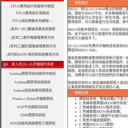
課程描述
FPGA應用設計初級和中級班
BREW，即QUALCOMM推出的無
FPGA應用設計高級班
境。借助于BREW平台，許多無線應用
開發商從此可以涉足這一新生市場。由于
FPGA項目實戰系列課程----
應用程序，可以無需進行任何改變，即可
(系列一)PCI數據采集系統開發
BREW的軟件開發包（SDK）使開發商
用。由于BREW可以管理所有涉及無線
(系列二)軟件無線電應用方向
性就可大顯身手了。
QUALCOMM免費向手機制造商提供B
(系列三)圖形圖像處理應用方向
費提供BREW SDK。
(系列四)SOPC與控制系統應用方向
通過爲無線數據應用開發與執行提供一個
擎。開發商可以更快地編寫應用程序，
嵌入式OS--3G手機操作系統
內部開發和集成工作，就可更快地推出
服務，創造新的收入來源並獲得競爭優
Symbian開發培訓初級和中級班
此，消費者可以自行定制他們的手機終端
Symbian開發培訓高級班
而即將到來的3G更是讓移動開發人員成
企業高新聘請都找不到合適的人員。
Android系統與應用開發班
課程目標
Windows Mobile手機開發班
課程結束時，學員具備以下能力
1. 熟練掌握掌握BREW操作系
WAP平台開發培訓班
2. 熟練掌握BREW程序流程；
3. 熟練掌握BREW系統架構；
J2ME開發培訓班
4. 熟練使用VC開發平台進行B
5. 熟悉手機遊戲開發；
MTK初級和高級開發工程師班
6. 掌握BREW GUI開發；