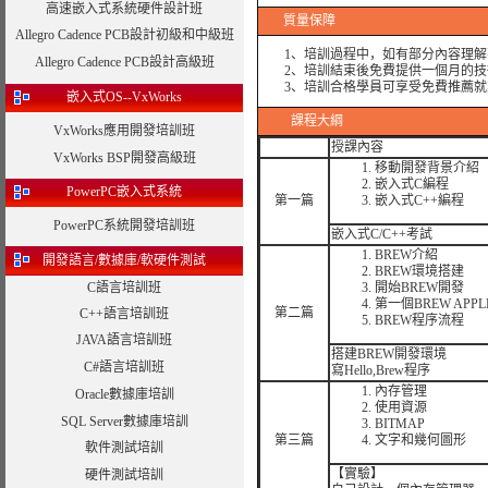
高速嵌入式系統硬件設計班
質量保障
Allegro Cadence PCB設計初級和中級班
1、培訓過程中，如有部分內容理解
Allegro Cadence PCB設計高級班
2、培訓結束後免費提供一個月的技
3、培訓合格學員可享受免費推薦就
嵌入式OS--VxWorks
課程大綱
VxWorks應用開發培訓班
授課內容
VxWorks BSP開發高級班
移動開發背景介紹
嵌入式C編程
PowerPC嵌入式系統
第一篇
嵌入式C++編程
PowerPC系統開發培訓班
嵌入式C/C++考試
BREW介紹
開發語言/數據庫/軟硬件測試
BREW環境搭建
C語言培訓班
開始BREW開發
第一個BREW APPL
第二篇
C++語言培訓班
BREW程序流程
JAVA語言培訓班
搭建BREW開發環境
C#語言培訓班
寫Hello,Brew程序
內存管理
Oracle數據庫培訓
使用資源
SQL Server數據庫培訓
BITMAP
第三篇
文字和幾何圖形
軟件測試培訓
【實驗】
硬件測試培訓