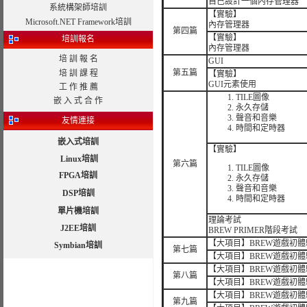
自己設計一個內存管理器
系統構架師培訓
【實驗】
Microsoft.NET Framework培訓
內存管理器
第四篇
【實驗】
培訓報名
內存管理器
培 訓 報 名
GUI
第五篇
培 訓 課 程
【實驗】
GUI元素使用
工 作 推 薦
TILE圖像
嵌 入 式 合 作
永久存儲
聲音和音樂
友情連接
時間和定時器
嵌入式培訓
【實驗】
Linux培訓
第六篇
TILE圖像
FPGA培訓
永久存儲
聲音和音樂
DSP培訓
時間和定時器
單片機培訓
理論考試
J2EE培訓
BREW PRIMER階段考試
【大項目】BREW遊戲初
Symbian培訓
第七篇
【大項目】BREW遊戲初體
【大項目】BREW遊戲初體
第八篇
【大項目】BREW遊戲初體
【大項目】BREW遊戲初體
第九篇