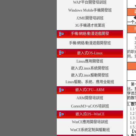
WAP平台開發培訓班
Windows Mobile手機開發班
J2ME開發培訓班
一个
3G手機通才就業班
手機/網絡/動漫遊戲開發
1、
2、
手機/網絡/動漫遊戲開發班
3、
的职
嵌入式OS-Linux
同，
Linux應用開發班
嵌入式Linux系統開發班
嵌入式Linux驅動開發班
Linux驅動、系統、應用全能班
第一
比，
嵌入式CPU--ARM
学员
ARM開發培訓班
的数
1.
CortexM3+uC/OS培訓班
1.
1.2
嵌入式OS--WinCE
1.3
WinCE應用開發培訓班
1.4
1.5
WinCE系統定制與驅動班
【