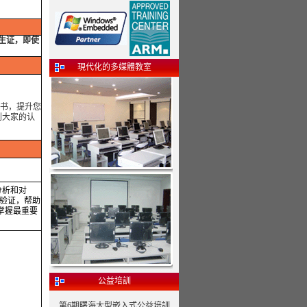
学生证，即使
現代化的多媒體教室
书，提升您
到大家的认
分析和对
和验证，帮助
员掌握最重要
公益培訓
第6期曙海大型嵌入式公益培訓