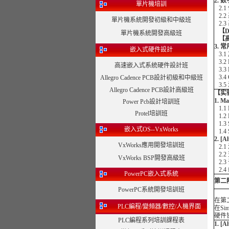
2.
單片機培訓
2.
2.2
單片機系統開發初級和中級班
2.3
【DS
單片機系統開發高級班
【高
3.
嵌入式硬件設計
3.1
3.2
高速嵌入式系統硬件設計班
3.3
3.4
Allegro Cadence PCB設計初級和中級班
3.5
Allegro Cadence PCB設計高級班
【实
1. 
Power Pcb設計培訓班
1.1 
Protel培訓班
1.
1.3 
嵌入式OS--VxWorks
1.4 
2. 
VxWorks應用開發培訓班
2.1
2.2
VxWorks BSP開發高級班
2.3
2.4
PowerPC嵌入式系統
第二
PowerPC系統開發培訓班
在第二
PLC編程/變頻器/數控/人機界面
在Si
硬件
PLC編程系列培訓課程表
1. 