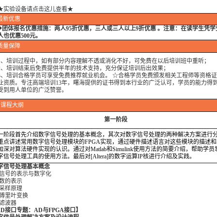
★实验设备请点击这儿查看★
最新优惠
◆
团体报名优惠措施：
两人95折优惠，三人或三人以上9折优惠 。注意：在读学生凭
人也优惠500元。
质量保障
培训过程中，如有部分内容理解不透或消化不好，可免费在以后培训班中重听；
培训结束后免费提供半年的技术支持，充分保证培训后出效果；
培训合格学员可享受免费推荐就业机会。 ☆合格学员免费颁发相关工程师等资格证
业资质。专注高端培训13年，曙海提供的证书得到本行业的广泛认可，学员的能力得
受到用人单位的广泛赞誉。
课程大纲
第一阶段
阶段首先介绍数字信号处理的基本概念，其次对数字信号处理的两种解决方案进行
重点讲述常用数字信号处理模块的FPGA实现，通过硬件描述语言对这些模块的描述
加深对算法硬件实现的认识。通过对Matlab和Simulink使用方法的简要介绍，帮助学
字信号处理工具的使用方法。最后对[Altera]的数字运算IP核进行介绍及实践。
 数字信号处理基本概念
1 信号的表示与数字化
 数的表示
 采样原理
 傅里叶变换
 滤波器
AD接口专题：AD与FPGA接口】