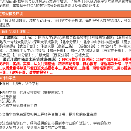
针对Altera的数字信号处理解决方案进行培训
。
了解基于FPGA的数字信号处理系统体
发流程，掌握基于FPGA的数字信号处理算法设计及调试验证技术
班级规模及环境
保证培训效果，增加互动环节，我们坚持小班授课，每期报名人数限3到5人，多余
期进行。
上课时间和上课地点
上课地点：
【上海】：同济大学(沪西)/新城金郡商务楼(11号线白银路站) 【深圳分
(地铁一号线大剧院站)/深圳大学成教院 【北京分部】：北京中山学院/福鑫大楼 【南
厦(和燕路) 【武汉分部】：佳源大厦（高新二路） 【成都分部】：领馆区1号（中和大
部】：沈阳理工大学/六宅臻品 【郑州分部】：郑州大学/锦华大厦 【石家庄分部】：
瑞景大厦 【广州分部】：广粮大厦 【西安分部】：云峰大厦
开课时间(周末班/连续班/晚班）：
FPGA数字开班时间：2026年08月10日..假期有
培训....实战、实操....从入门到精通....精准匹配专家....良心教育....课程再次升级....
...以质量赢得尊重节假日班火热报名中.....实战培训......直播、现场培训皆可....用心服务.........
开课--（即将开课，请提前报名）...
学时
和学费
课时：共5天，36个学时
地学员：代理安排食宿（需提前预定）
注重质量
边讲边练
格学员免费推荐工作
格学员免费颁发相关工程师等资格证书，提升您的职业资质
高端培训15年，曙海提供的证书得到本行业的广泛认可，学员的能力
大家的认同，受到用人单位的广泛赞誉。