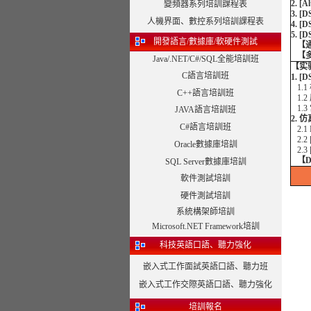
2. [
變頻器系列培訓課程表
3. [
人機界面、數控系列培訓課程表
4. [
5. 
開發語言/數據庫/軟硬件測試
【
【
Java/.NET/C#/SQL全能培訓班
【实
C語言培訓班
1. [
1.1
C++語言培訓班
1.
1.3
JAVA語言培訓班
2. 
C#語言培訓班
2.1
2.2 
Oracle數據庫培訓
2.3 
【D
SQL Server數據庫培訓
軟件測試培訓
硬件測試培訓
系統構架師培訓
Microsoft.NET Framework培訓
科技英語口語、聽力強化
嵌入式工作面試英語口語、聽力班
嵌入式工作交際英語口語、聽力強化
培訓報名