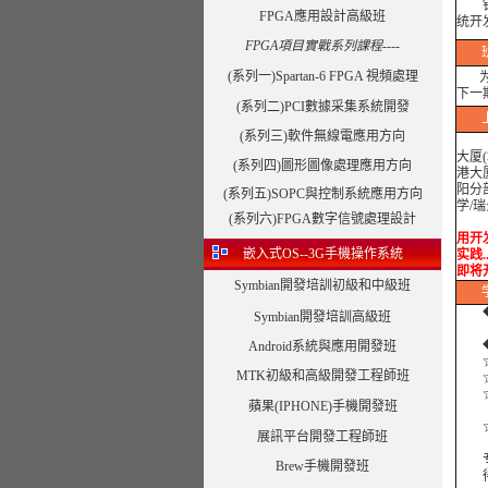
FPGA應用設計高級班
统开
FPGA項目實戰系列課程----
(系列一)Spartan-6 FPGA 視頻處理
为了
下一
(系列二)PCI數據采集系統開發
(系列三)軟件無線電應用方向
大厦
(系列四)圖形圖像處理應用方向
港大
阳分
(系列五)SOPC與控制系統應用方向
学/
(系列六)FPGA數字信號處理設計
最近
用开发
嵌入式OS--3G手機操作系統
实践.
即将
Symbian開發培訓初級和中級班
◆
Symbian開發培訓高級班
◆外
Android系統與應用開發班
☆
MTK初級和高級開發工程師班
☆
☆合
蘋果(IPHONE)手機開發班
☆合
展訊平台開發工程師班
专注
Brew手機開發班
得到