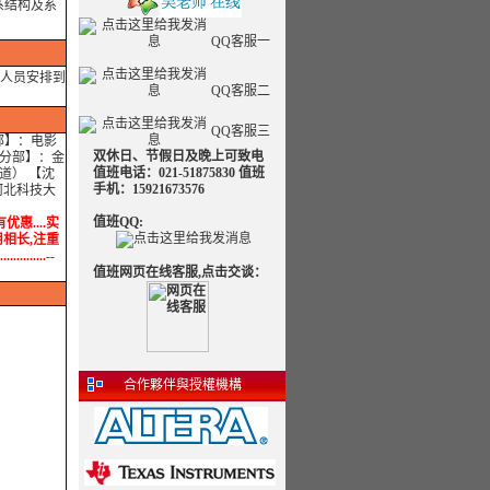
系结构及系
QQ客服一
人员安排到
QQ客服二
QQ客服三
部】：电影
双休日、节假日及晚上可致电
京分部】：金
值班电话：021-51875830 值班
道） 【沈
手机：15921673576
河北科技大
值班QQ:
优惠....实
学用相长,注重
.....--
值班网页在线客服,点击交谈：
合作夥伴與授權機構