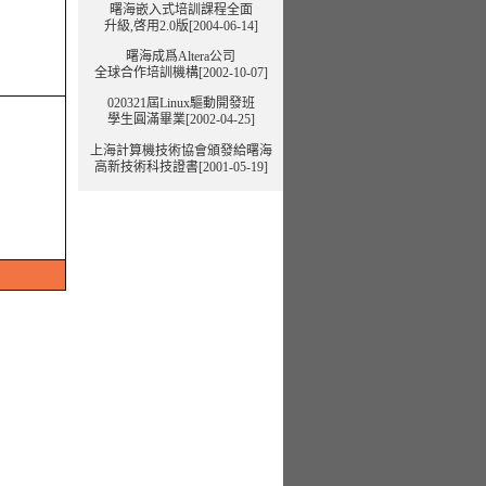
曙海嵌入式培訓課程全面
升級,啓用2.0版[2004-06-14]
曙海成爲Altera公司
全球合作培訓機構[2002-10-07]
020321屆Linux驅動開發班
學生圓滿畢業[2002-04-25]
上海計算機技術協會頒發給曙海
高新技術科技證書[2001-05-19]