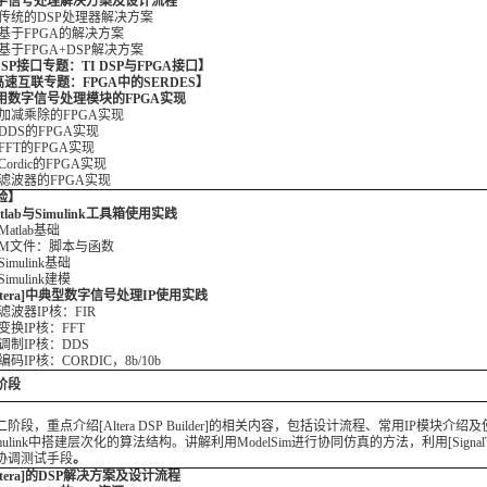
 数字信号处理解决方案及设计流程
1 传统的DSP处理器解决方案
 基于FPGA的解决方案
 基于FPGA+DSP解决方案
P接口专题：TI DSP与FPGA接口】
速互联专题：FPGA中的SERDES】
 常用数字信号处理模块的FPGA实现
 加减乘除的FPGA实现
 DDS的FPGA实现
 FFT的FPGA实现
 Cordic的FPGA实现
 滤波器的FPGA实现
验】
Matlab与Simulink工具箱使用实践
Matlab基础
2 M文件：脚本与函数
Simulink基础
Simulink建模
[Altera]中典型数字信号处理IP使用实践
 滤波器IP核：FIR
 变换IP核：FFT
 调制IP核：DDS
 编码IP核：CORDIC，8b/10b
阶段
阶段，重点介绍[Altera DSP Builder]的相关内容，包括设计流程、常用IP模块介绍
mulink中搭建层次化的算法结构。讲解利用ModelSim进行协同仿真的方法，利用[SignalT
协调测试手段
。
[Altera]的DSP解决方案及设计流程