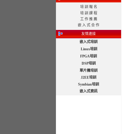
培 訓 報 名
培 訓 課 程
工 作 推 薦
嵌 入 式 合 作
友情連接
嵌入式培訓
Linux培訓
FPGA培訓
DSP培訓
單片機培訓
J2EE培訓
Symbian培訓
嵌入式資訊