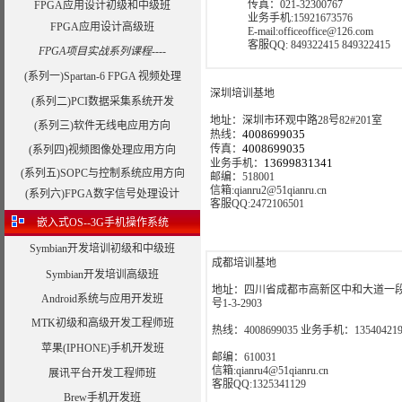
传真：021-32300767
FPGA应用设计初级和中级班
业务手机:15921673576
FPGA应用设计高级班
E-mail:officeoffice@126.com
客服QQ: 849322415 849322415
FPGA项目实战系列课程----
(系列一)Spartan-6 FPGA 视频处理
深圳培训基地
(系列二)PCI数据采集系统开发
地址：深圳市环观中路28号82#201室
(系列三)软件无线电应用方向
4008699035
热线：
4008699035
传真：
(系列四)视频图像处理应用方向
13699831341
业务手机：
(系列五)SOPC与控制系统应用方向
邮编：518001
信箱:qianru2@51qianru.cn
(系列六)FPGA数字信号处理设计
客服QQ:2472106501
嵌入式OS--3G手机操作系统
Symbian开发培训初级和中级班
成都培训基地
Symbian开发培训高级班
地址：四川省成都市高新区中和大道一段
Android系统与应用开发班
号1-3-2903
MTK初级和高级开发工程师班
热线：4008699035 业务手机：135404219
苹果(IPHONE)手机开发班
邮编：610031
信箱:qianru4@51qianru.cn
展讯平台开发工程师班
客服QQ:1325341129
Brew手机开发班