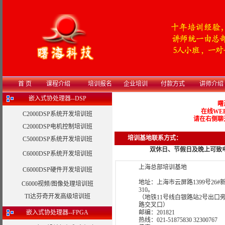
首 页
课程介绍
培训报名
企业培训
付款方式
讲师介绍
嵌入式协处理器--DSP
曙
在线WE
C2000DSP系统开发培训班
请在右侧聊
C2000DSP电机控制培训班
培训基地联系方式：
C5000DSP系统开发培训班
双休日、节假日及晚上可致电值班电话
C6000DSP系统开发培训班
上海总部培训基地
C6000DSP硬件开发培训班
地址：上海市云屏路1399号26
C6000视频/图像处理培训班
310。
TI达芬奇开发高级培训班
（地铁11号线白银路站2号出口
路交叉口）
嵌入式协处理器--FPGA
邮编：201821
热线：021-51875830 32300767