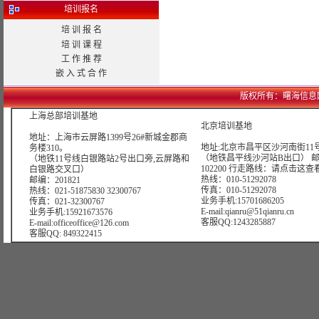
培训报名
培 训 报 名
培 训 课 程
工 作 推 荐
嵌 入 式 合 作
版权所有：曙海信息网络科技
上海总部培训基地
北京培训基地
地址：上海市云屏路1399号26#新城金郡商
地址:北京市昌平区沙河南街11号
务楼310。
（地铁昌平线沙河站B出口） 
（地铁11号线白银路站2号出口旁,云屏路和
102200 行走路线：
请点击这查
白银路交叉口）
热线：010-51292078
邮编：201821
传真：010-51292078
热线：021-51875830 32300767
业务手机:15701686205
传真：021-32300767
E-mail:qianru@51qianru.cn
业务手机:15921673576
客服QQ:1243285887
E-mail:officeoffice@126.com
客服QQ: 849322415